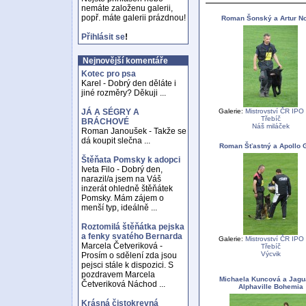
nemáte založenu galerii,
popř. máte galerii prázdnou!
Roman Šonský a Artur No
Přihlásit se
!
Nejnovější komentáře
Kotec pro psa
Karel - Dobrý den děláte i
jiné rozměry? Děkuji ...
Galerie:
Mistrovství ČR IPO
JÁ A SÉGRY A
Třebíč
BRÁCHOVÉ
Náš miláček
Roman Janoušek - Takže se
dá koupit slečna ...
Roman Šťastný a Apollo G
Štěňata Pomsky k adopci
Iveta Filo - Dobrý den,
narazil/a jsem na Váš
inzerát ohledně štěňátek
Pomsky. Mám zájem o
menší typ, ideálně ...
Roztomilá štěňátka pejska
a fenky svatého Bernarda
Galerie:
Mistrovství ČR IPO
Marcela Četveriková -
Třebíč
Výcvik
Prosím o sdělení zda jsou
pejsci stále k dispozici. S
pozdravem Marcela
Michaela Kuncová a Jagu
Četveriková Náchod ...
Alphaville Bohemia
Krásná čistokrevná