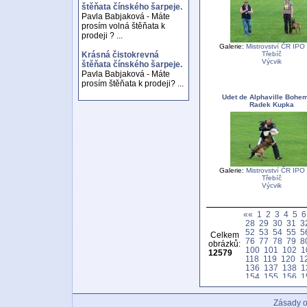
štěňata čínského šarpeje.
Pavla Babjaková - Máte
prosím volná štěňata k
prodeji ? ...
Galerie:
Mistrovství ČR IPO
Třebíč
Krásná čistokrevná
Výcvik
štěňata čínského šarpeje.
Pavla Babjaková - Máte
prosím štěňata k prodeji? ...
Udet de Alphaville Bohem
Radek Kupka
Galerie:
Mistrovství ČR IPO
Třebíč
Výcvik
««
1
2
3
4
5
6
28
29
30
31
3
52
53
54
55
5
Celkem
76
77
78
79
8
obrázků:
100
101
102
1
12579
118
119
120
1
136
137
138
1
154
155
156
1
172
173
174
1
190
191
192
1
Zásady o
208
209
210
2