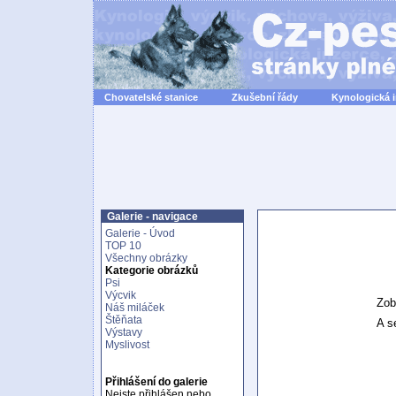
Chovatelské stanice
Zkušební řády
Kynologická 
Galerie - navigace
Galerie - Úvod
TOP 10
Všechny obrázky
Kategorie obrázků
Psi
Výcvik
Zob
Náš miláček
Štěňata
A se
Výstavy
Myslivost
Přihlášení do galerie
Nejste přihlášen nebo