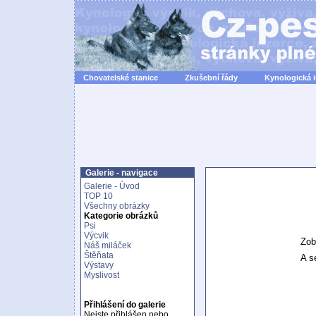
Chovatelské stanice
Zkušební řády
Kynologická 
Galerie - navigace
Galerie - Úvod
TOP 10
Všechny obrázky
Kategorie obrázků
Psi
Výcvik
Zob
Náš miláček
Štěňata
A se
Výstavy
Myslivost
Přihlášení do galerie
Nejste přihlášen nebo