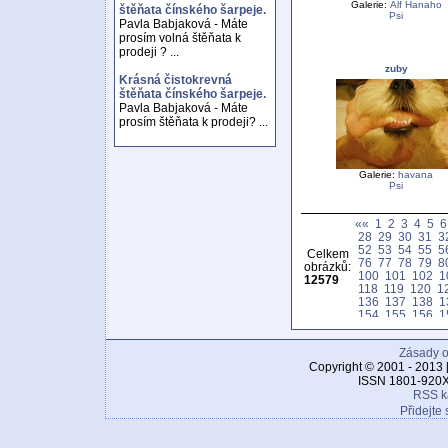
Galerie:
Alf Hanaho
štěňata čínského šarpeje.
Psi
Pavla Babjaková - Máte
prosím volná štěňata k
prodeji ? ...
zuby
Krásná čistokrevná
štěňata čínského šarpeje.
Pavla Babjaková - Máte
prosím štěňata k prodeji? ...
Galerie:
havana
Psi
««
1
2
3
4
5
6
28
29
30
31
3
52
53
54
55
5
Celkem
76
77
78
79
8
obrázků:
100
101
102
1
12579
118
119
120
1
136
137
138
1
154
155
156
1
172
173
174
1
190
191
192
1
Zásady o
208
209
210
2
226
227
228
2
Copyright © 2001 - 2013 
244
245
246
2
ISSN 1801-920X
262
263
264
2
RSS k
280
281
282
2
Přidejte 
298
299
300
3
316
317
318
3
334
335
336
3