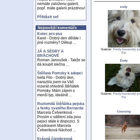
nemáte založenu galerii,
endy
popř. máte galerii prázdnou!
Přihlásit se
!
Nejnovější komentáře
Kotec pro psa
Karel - Dobrý den děláte i
jiné rozměry? Děkuji ...
Galerie:
Fredy-havanský psí
JÁ A SÉGRY A
Psi
BRÁCHOVÉ
Roman Janoušek - Takže se
Endy
dá koupit slečna ...
Štěňata Pomsky k adopci
Iveta Filo - Dobrý den,
narazil/a jsem na Váš
inzerát ohledně štěňátek
Pomsky. Mám zájem o
Galerie:
Fredy-havanský psí
menší typ, ideálně ...
Psi
Roztomilá štěňátka pejska
a fenky svatého Bernarda
Coursing
Marcela Četveriková -
Prosím o sdělení zda jsou
pejsci stále k dispozici. S
pozdravem Marcela
Četveriková Náchod ...
Krásná čistokrevná