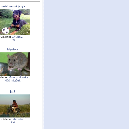
motal se mi jazyk...
Galerie:
Chunny...
Psi
Myshka
alerie:
Moje potkanky
Náš miláček
ja 2
Galerie:
steniska
Psi