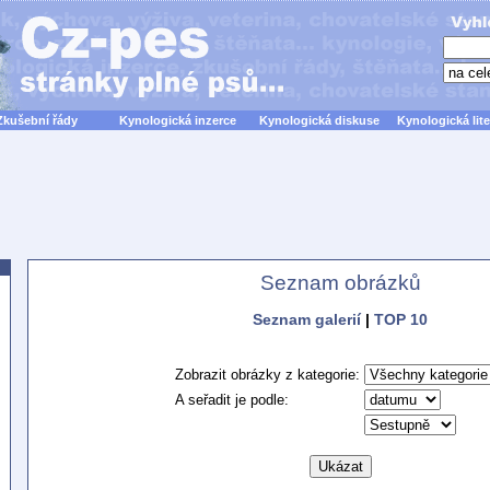
Zkušební řády
Kynologická inzerce
Kynologická diskuse
Kynologická lite
Seznam obrázků
Seznam galerií
|
TOP 10
Zobrazit obrázky z kategorie:
A seřadit je podle: