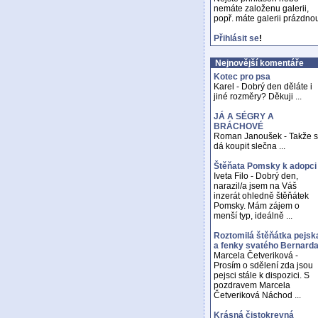
nemáte založenu galerii,
popř. máte galerii prázdno
Přihlásit se
!
Nejnovější komentáře
Kotec pro psa
Karel - Dobrý den děláte i
jiné rozměry? Děkuji ...
JÁ A SÉGRY A
BRÁCHOVÉ
Roman Janoušek - Takže 
dá koupit slečna ...
Štěňata Pomsky k adopci
Iveta Filo - Dobrý den,
narazil/a jsem na Váš
inzerát ohledně štěňátek
Pomsky. Mám zájem o
menší typ, ideálně ...
Roztomilá štěňátka pejsk
a fenky svatého Bernard
Marcela Četveriková -
Prosím o sdělení zda jsou
pejsci stále k dispozici. S
pozdravem Marcela
Četveriková Náchod ...
Krásná čistokrevná