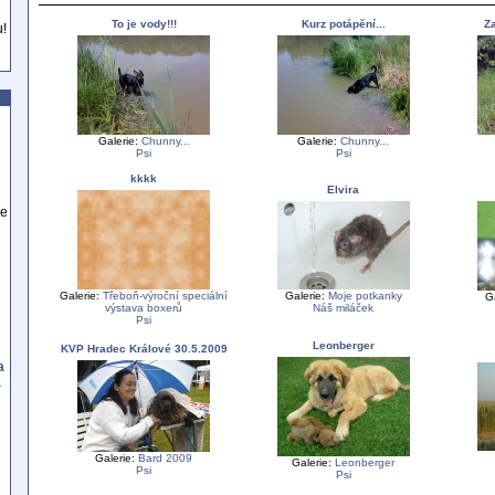
To je vody!!!
Kurz potápění...
Za
u!
Galerie:
Chunny...
Galerie:
Chunny...
Psi
Psi
kkkk
Elvira
se
Galerie:
Třeboň-výroční speciální
Galerie:
Moje potkanky
G
výstava boxerů
Náš miláček
Psi
Leonberger
KVP Hradec Králové 30.5.2009
a
a
Galerie:
Bard 2009
Galerie:
Leonberger
Psi
Psi