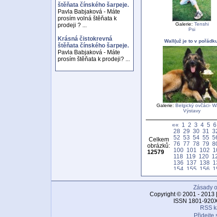
štěňata čínského šarpeje.
Pavla Babjaková - Máte
prosím volná štěňata k
Galerie:
Tenshi
prodeji ? ...
Psi
Krásná čistokrevná
Wall(už je to v pořádk
štěňata čínského šarpeje.
Pavla Babjaková - Máte
prosím štěňata k prodeji? ...
Galerie:
Belgický ovčáci- W
Výstavy
««
1
2
3
4
5
6
28
29
30
31
3
52
53
54
55
5
Celkem
76
77
78
79
8
obrázků:
100
101
102
1
12579
118
119
120
1
136
137
138
1
154
155
156
1
172
173
174
1
190
191
192
1
Zásady o
208
209
210
2
226
227
228
2
Copyright © 2001 - 2013 
244
245
246
2
ISSN 1801-920X
262
263
264
2
RSS k
280
281
282
2
Přidejte 