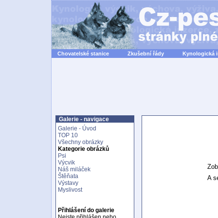
Chovatelské stanice
Zkušební řády
Kynologická 
Galerie - navigace
Galerie - Úvod
TOP 10
Všechny obrázky
Kategorie obrázků
Psi
Výcvik
Zob
Náš miláček
Štěňata
A se
Výstavy
Myslivost
Přihlášení do galerie
Nejste přihlášen nebo