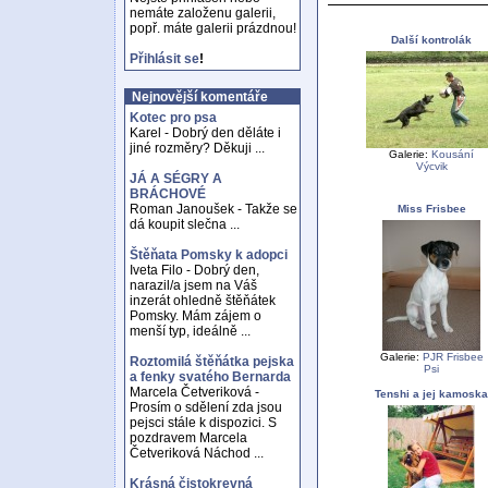
nemáte založenu galerii,
popř. máte galerii prázdnou!
Další kontrolák
Přihlásit se
!
Nejnovější komentáře
Kotec pro psa
Karel - Dobrý den děláte i
jiné rozměry? Děkuji ...
Galerie:
Kousání
Výcvik
JÁ A SÉGRY A
BRÁCHOVÉ
Roman Janoušek - Takže se
Miss Frisbee
dá koupit slečna ...
Štěňata Pomsky k adopci
Iveta Filo - Dobrý den,
narazil/a jsem na Váš
inzerát ohledně štěňátek
Pomsky. Mám zájem o
menší typ, ideálně ...
Galerie:
PJR Frisbee
Roztomilá štěňátka pejska
Psi
a fenky svatého Bernarda
Marcela Četveriková -
Tenshi a jej kamoska
Prosím o sdělení zda jsou
pejsci stále k dispozici. S
pozdravem Marcela
Četveriková Náchod ...
Krásná čistokrevná