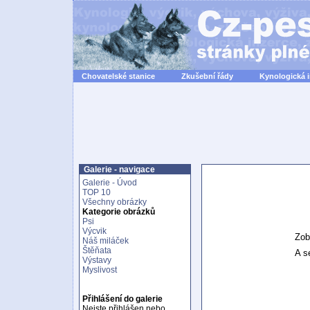
Chovatelské stanice
Zkušební řády
Kynologická 
Galerie - navigace
Galerie - Úvod
TOP 10
Všechny obrázky
Kategorie obrázků
Psi
Výcvik
Zob
Náš miláček
Štěňata
A se
Výstavy
Myslivost
Přihlášení do galerie
Nejste přihlášen nebo