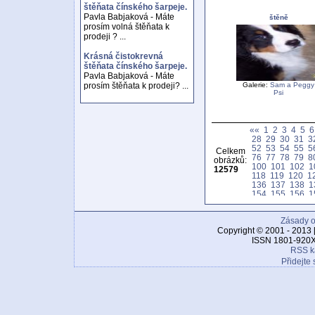
štěňata čínského šarpeje.
Pavla Babjaková - Máte
štěně
prosím volná štěňata k
prodeji ? ...
Krásná čistokrevná
štěňata čínského šarpeje.
Pavla Babjaková - Máte
Galerie:
Sam a Peggy
prosím štěňata k prodeji? ...
Psi
««
1
2
3
4
5
6
28
29
30
31
3
52
53
54
55
5
Celkem
76
77
78
79
8
obrázků:
100
101
102
1
12579
118
119
120
1
136
137
138
1
154
155
156
1
172
173
174
1
190
191
192
1
Zásady o
208
209
210
2
226
227
228
2
Copyright © 2001 - 2013 
244
245
246
2
ISSN 1801-920X
262
263
264
2
RSS k
280
281
282
2
Přidejte 
298
299
300
3
316
317
318
3
334
335
336
3
352
353
354
3
370
371
372
3
388
389
390
3