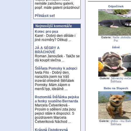
nemáte založenu galerii,
Odpočinek
popř. máte galerii prázdnou!
Přihlásit se
!
Nejnovější komentáře
Kotec pro psa
Karel - Dobrý den děláte i
Galerie:
Naše zlobidla
jiné rozměry? Děkuji ...
Psi
štěně
JÁ A SÉGRY A
BRÁCHOVÉ
Roman Janoušek - Takže se
dá koupit slečna ...
Štěňata Pomsky k adopci
Iveta Filo - Dobrý den,
narazil/a jsem na Váš
Galerie:
Německý ovčá
inzerát ohledně štěňátek
Štěňata
Pomsky. Mám zájem o
Babu na Slapech
menší typ, ideálně ...
Roztomilá štěňátka pejska
a fenky svatého Bernarda
Marcela Četveriková -
Prosím o sdělení zda jsou
pejsci stále k dispozici. S
pozdravem Marcela
Galerie:
shiba - inu Ba
Četveriková Náchod ...
Štěňata
Krásná čistokrevná