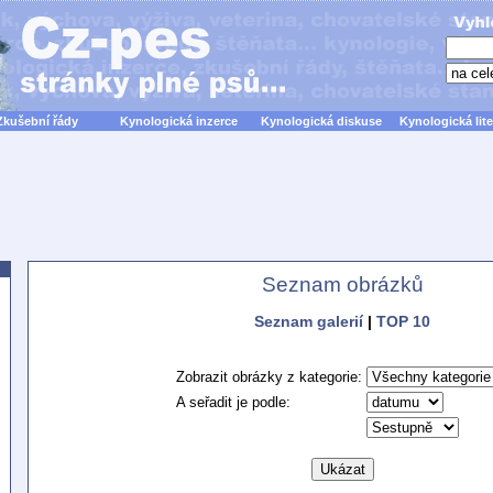
Zkušební řády
Kynologická inzerce
Kynologická diskuse
Kynologická lite
Seznam obrázků
Seznam galerií
|
TOP 10
Zobrazit obrázky z kategorie:
A seřadit je podle: