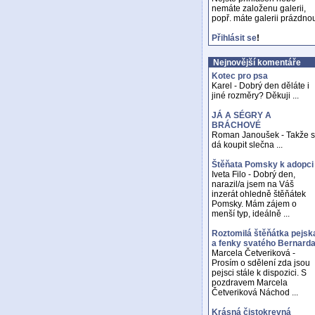
nemáte založenu galerii,
popř. máte galerii prázdno
Přihlásit se
!
Nejnovější komentáře
Kotec pro psa
Karel - Dobrý den děláte i
jiné rozměry? Děkuji ...
JÁ A SÉGRY A
BRÁCHOVÉ
Roman Janoušek - Takže 
dá koupit slečna ...
Štěňata Pomsky k adopci
Iveta Filo - Dobrý den,
narazil/a jsem na Váš
inzerát ohledně štěňátek
Pomsky. Mám zájem o
menší typ, ideálně ...
Roztomilá štěňátka pejsk
a fenky svatého Bernard
Marcela Četveriková -
Prosím o sdělení zda jsou
pejsci stále k dispozici. S
pozdravem Marcela
Četveriková Náchod ...
Krásná čistokrevná