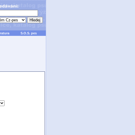
ratura
S.O.S. pes