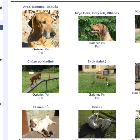
Arca, Babulka, Babuša
u!
Kla
Moje Bora, Borýšek, Blbánek
Galerie:
Psi
Psi
Galerie:
Psi
Psi
se
Chůze po kladině
Skok daleký
Galer
Galerie:
Psi
Galerie:
Psi
Psi
Psi
a
11.měsíců
Cvičák
a