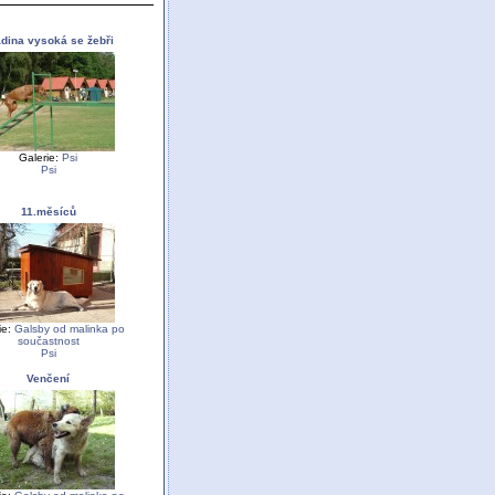
dina vysoká se žebři
Galerie:
Psi
Psi
11.měsíců
ie:
Galsby od malinka po
součastnost
Psi
Venčení