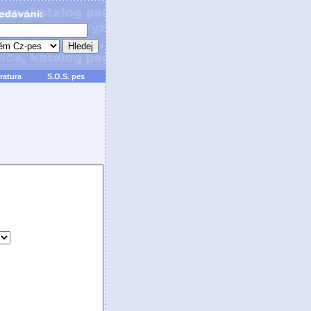
ratura
S.O.S. pes