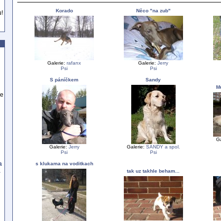
Korado
Něco "na zub"
u!
Galerie:
rafanx
Galerie:
Jerry
Psi
Psi
S páníčkem
Sandy
M
se
Ga
Galerie:
Jerry
Galerie:
SANDY a spol.
Psi
Psi
a
s klukama na voditkach
a
tak uz takhle beham...