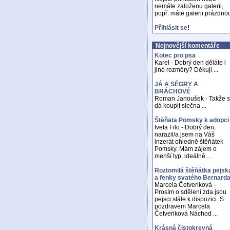
nemáte založenu galerii,
popř. máte galerii prázdno
Přihlásit se
!
Nejnovější komentáře
Kotec pro psa
Karel - Dobrý den děláte i
jiné rozměry? Děkuji ...
JÁ A SÉGRY A
BRÁCHOVÉ
Roman Janoušek - Takže 
dá koupit slečna ...
Štěňata Pomsky k adopci
Iveta Filo - Dobrý den,
narazil/a jsem na Váš
inzerát ohledně štěňátek
Pomsky. Mám zájem o
menší typ, ideálně ...
Roztomilá štěňátka pejsk
a fenky svatého Bernard
Marcela Četveriková -
Prosím o sdělení zda jsou
pejsci stále k dispozici. S
pozdravem Marcela
Četveriková Náchod ...
Krásná čistokrevná