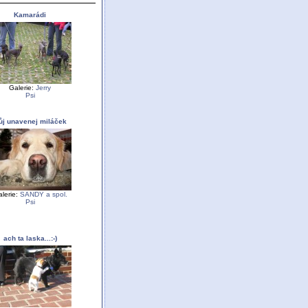
Kamarádi
Galerie:
Jerry
Psi
ůj unavenej miláček
lerie:
SANDY a spol.
Psi
ach ta laska...:-)