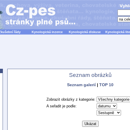
Zkušební řády
Kynologická inzerce
Kynologická diskuse
Kynologická lite
Seznam obrázků
Seznam galerií
|
TOP 10
Zobrazit obrázky z kategorie:
A seřadit je podle: