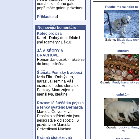
nemáte založenu galerii,
Pustite me uz nebo ne
popř. máte galerii prázdnou!
Přihlásit se
!
Nejnovější komentáře
Kotec pro psa
Karel - Dobrý den děláte i
Galerie:
Black-zlaty retri
jiné rozměry? Děkuji ...
Psi
JÁ A SÉGRY A
cukrovi
BRÁCHOVÉ
Roman Janoušek - Takže se
dá koupit slečna ...
Štěňata Pomsky k adopci
Iveta Filo - Dobrý den,
narazil/a jsem na Váš
Galerie:
Fredy-havanský psí
inzerát ohledně štěňátek
Psi
Pomsky. Mám zájem o
menší typ, ideálně ...
spinkám
Roztomilá štěňátka pejska
a fenky svatého Bernarda
Marcela Četveriková -
Prosím o sdělení zda jsou
pejsci stále k dispozici. S
pozdravem Marcela
Galerie:
Lucky a Mont
Četveriková Náchod ...
Psi
Krásná čistokrevná
maminka