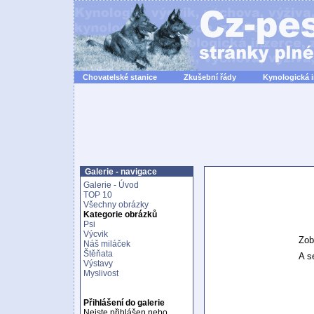
Chovatelské stanice
Zkušební řády
Kynologická 
Galerie - navigace
Galerie - Úvod
TOP 10
Všechny obrázky
Kategorie obrázků
Psi
Výcvik
Zob
Náš miláček
Štěňata
A se
Výstavy
Myslivost
Přihlášení do galerie
Nejste přihlášen nebo