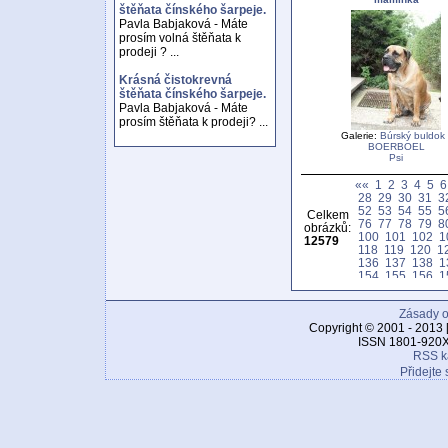
štěňata čínského šarpeje.
Pavla Babjaková - Máte
prosím volná štěňata k
prodeji ? ...
Krásná čistokrevná
štěňata čínského šarpeje.
Pavla Babjaková - Máte
prosím štěňata k prodeji? ...
Galerie:
Búrský buldok 
BOERBOEL
Psi
««
1
2
3
4
5
6
28
29
30
31
3
52
53
54
55
5
Celkem
76
77
78
79
8
obrázků:
100
101
102
1
12579
118
119
120
1
136
137
138
1
154
155
156
1
172
173
174
1
190
191
192
1
Zásady o
208
209
210
2
226
227
228
2
Copyright © 2001 - 2013 
244
245
246
2
ISSN 1801-920X
262
263
264
2
RSS k
280
281
282
2
Přidejte 
298
299
300
3
316
317
318
3
334
335
336
3
352
353
354
3
370
371
372
3
388
389
390
3