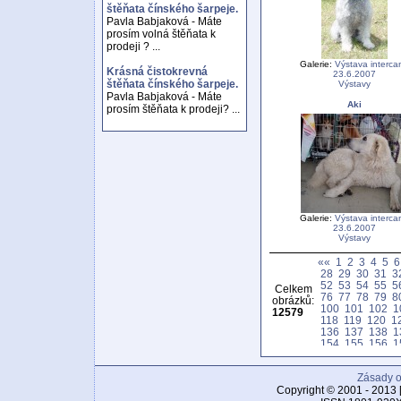
štěňata čínského šarpeje.
Pavla Babjaková - Máte
prosím volná štěňata k
prodeji ? ...
Galerie:
Výstava interca
Krásná čistokrevná
23.6.2007
štěňata čínského šarpeje.
Výstavy
Pavla Babjaková - Máte
Aki
prosím štěňata k prodeji? ...
Galerie:
Výstava interca
23.6.2007
Výstavy
««
1
2
3
4
5
6
28
29
30
31
3
52
53
54
55
5
Celkem
76
77
78
79
8
obrázků:
100
101
102
1
12579
118
119
120
1
136
137
138
1
154
155
156
1
172
173
174
1
190
191
192
1
Zásady o
208
209
210
2
226
227
228
2
Copyright © 2001 - 2013 