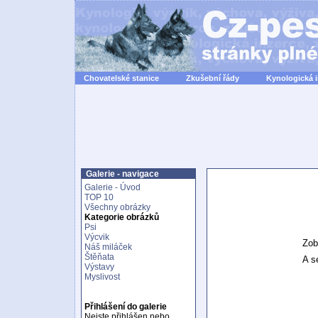
Chovatelské stanice
Zkušební řády
Kynologická 
Galerie - navigace
Galerie - Úvod
TOP 10
Všechny obrázky
Kategorie obrázků
Psi
Výcvik
Zob
Náš miláček
Štěňata
A se
Výstavy
Myslivost
Přihlášení do galerie
Nejste přihlášen nebo