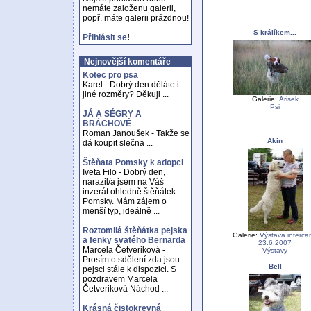
nemáte založenu galerii,
popř. máte galerii prázdnou!
S králíkem...
Přihlásit se
!
Nejnovější komentáře
Kotec pro psa
Karel - Dobrý den děláte i
jiné rozměry? Děkuji ...
Galerie:
Arisek
Psi
JÁ A SÉGRY A
BRÁCHOVÉ
Roman Janoušek - Takže se
Akin
dá koupit slečna ...
Štěňata Pomsky k adopci
Iveta Filo - Dobrý den,
narazil/a jsem na Váš
inzerát ohledně štěňátek
Pomsky. Mám zájem o
menší typ, ideálně ...
Roztomilá štěňátka pejska
Galerie:
Výstava interca
a fenky svatého Bernarda
23.6.2007
Marcela Četveriková -
Výstavy
Prosím o sdělení zda jsou
Bell
pejsci stále k dispozici. S
pozdravem Marcela
Četveriková Náchod ...
Krásná čistokrevná