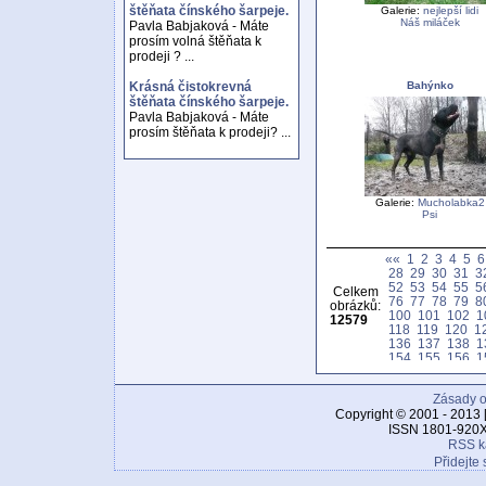
štěňata čínského šarpeje.
Galerie:
nejlepší lidi
Náš miláček
Pavla Babjaková - Máte
prosím volná štěňata k
prodeji ? ...
Bahýnko
Krásná čistokrevná
štěňata čínského šarpeje.
Pavla Babjaková - Máte
prosím štěňata k prodeji? ...
Galerie:
Mucholabka2
Psi
««
1
2
3
4
5
6
28
29
30
31
3
52
53
54
55
5
Celkem
76
77
78
79
8
obrázků:
100
101
102
1
12579
118
119
120
1
136
137
138
1
154
155
156
1
172
173
174
1
190
191
192
1
Zásady o
208
209
210
2
226
227
228
2
Copyright © 2001 - 2013 
244
245
246
2
ISSN 1801-920X
262
263
264
2
RSS k
280
281
282
2
Přidejte 
298
299
300
3
316
317
318
3