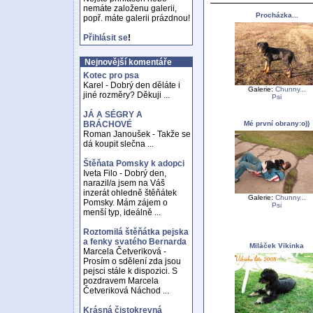
nemáte založenu galerii,
Procházka...
popř. máte galerii prázdnou!
Přihlásit se
!
Nejnovější komentáře
Kotec pro psa
Karel - Dobrý den děláte i
Galerie:
Chunny...
jiné rozměry? Děkuji ...
Psi
JÁ A SÉGRY A
Mé první obrany:o))
BRÁCHOVÉ
Roman Janoušek - Takže se
dá koupit slečna ...
Štěňata Pomsky k adopci
Iveta Filo - Dobrý den,
narazil/a jsem na Váš
inzerát ohledně štěňátek
Galerie:
Chunny...
Pomsky. Mám zájem o
Psi
menší typ, ideálně ...
Roztomilá štěňátka pejska
a fenky svatého Bernarda
Miláček Vikinka
Marcela Četveriková -
Prosím o sdělení zda jsou
pejsci stále k dispozici. S
pozdravem Marcela
Četveriková Náchod ...
Krásná čistokrevná