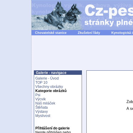
Chovatelské stanice
Zkušební řády
Kynologická 
Galerie - navigace
Galerie - Úvod
TOP 10
Všechny obrázky
Kategorie obrázků
Psi
Výcvik
Zob
Náš miláček
Štěňata
A se
Výstavy
Myslivost
Přihlášení do galerie
Nejste přihlášen nebo