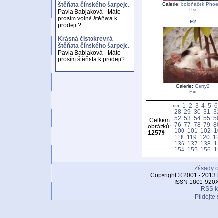
Galerie:
boloňáček Pho
štěňata čínského šarpeje.
Psi
Pavla Babjaková - Máte
prosím volná štěňata k
E2
prodeji ? ...
Krásná čistokrevná
štěňata čínského šarpeje.
Pavla Babjaková - Máte
prosím štěňata k prodeji? ...
Galerie:
Gerry2
Psi
««
1
2
3
4
5
6
28
29
30
31
3
52
53
54
55
5
Celkem
76
77
78
79
8
obrázků:
100
101
102
1
12579
118
119
120
1
136
137
138
1
154
155
156
1
172
173
174
1
190
191
192
1
Zásady o
208
209
210
2
226
227
228
2
Copyright © 2001 - 2013 
244
245
246
2
ISSN 1801-920X
262
263
264
2
RSS k
280
281
282
2
Přidejte 
298
299
300
3
316
317
318
3
334
335
336
3