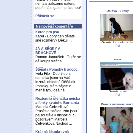
nemáte založenu galerii,
popř. máte galerii prázdnou!
Oslava - 3 roky
Přihlásit se
!
Nejnovější komentáře
Kotec pro psa
Karel - Dobrý den děláte i
jiné rozměry? Děkuji ...
Galerie:
Labrador Kub
Psi
JÁ A SÉGRY A
BRÁCHOVÉ
Roman Janoušek - Takže se
msie
dá koupit slečna ...
Štěňata Pomsky k adopci
Iveta Filo - Dobrý den,
narazil/a jsem na Váš
inzerát ohledně štěňátek
Pomsky. Mám zájem o
menší typ, ideálně ...
Galerie:
scott
Psi
Roztomilá štěňátka pejska
a fenky svatého Bernarda
Přání k narozeninám II
Marcela Četveriková -
Prosím o sdělení zda jsou
pejsci stále k dispozici. S
pozdravem Marcela
Četveriková Náchod ...
Krásná čistokrevná