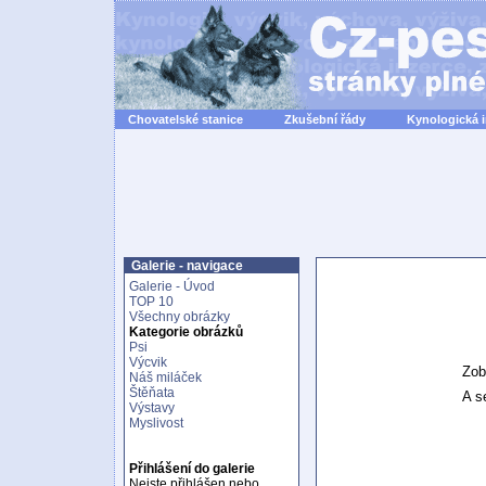
Chovatelské stanice
Zkušební řády
Kynologická 
Galerie - navigace
Galerie - Úvod
TOP 10
Všechny obrázky
Kategorie obrázků
Psi
Výcvik
Zob
Náš miláček
Štěňata
A se
Výstavy
Myslivost
Přihlášení do galerie
Nejste přihlášen nebo