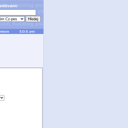
ratura
S.O.S. pes