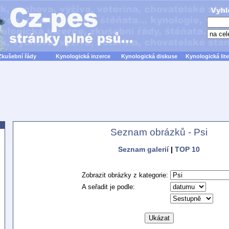
Zkušební řády
Kynologická inzerce
Kynologická diskuse
Kynologická lite
Seznam obrázků - Psi
Seznam galerií
|
TOP 10
Zobrazit obrázky z kategorie:
A seřadit je podle: