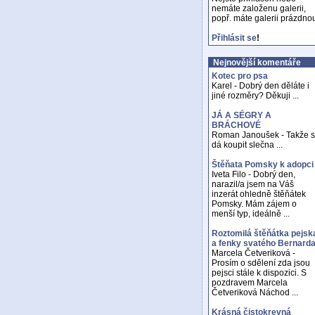
nemáte založenu galerii,
popř. máte galerii prázdno
Přihlásit se
!
Nejnovější komentáře
Kotec pro psa
Karel - Dobrý den děláte i
jiné rozměry? Děkuji ...
JÁ A SÉGRY A
BRÁCHOVÉ
Roman Janoušek - Takže 
dá koupit slečna ...
Štěňata Pomsky k adopci
Iveta Filo - Dobrý den,
narazil/a jsem na Váš
inzerát ohledně štěňátek
Pomsky. Mám zájem o
menší typ, ideálně ...
Roztomilá štěňátka pejsk
a fenky svatého Bernard
Marcela Četveriková -
Prosím o sdělení zda jsou
pejsci stále k dispozici. S
pozdravem Marcela
Četveriková Náchod ...
Krásná čistokrevná