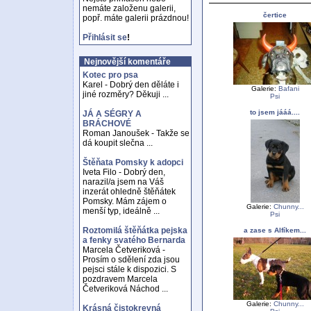
nemáte založenu galerii,
čertice
popř. máte galerii prázdnou!
Přihlásit se
!
Nejnovější komentáře
Kotec pro psa
Karel - Dobrý den děláte i
Galerie:
Bafani
jiné rozměry? Děkuji ...
Psi
to jsem jááá....
JÁ A SÉGRY A
BRÁCHOVÉ
Roman Janoušek - Takže se
dá koupit slečna ...
Štěňata Pomsky k adopci
Iveta Filo - Dobrý den,
narazil/a jsem na Váš
inzerát ohledně štěňátek
Pomsky. Mám zájem o
Galerie:
Chunny...
menší typ, ideálně ...
Psi
Roztomilá štěňátka pejska
a zase s Alfíkem...
a fenky svatého Bernarda
Marcela Četveriková -
Prosím o sdělení zda jsou
pejsci stále k dispozici. S
pozdravem Marcela
Četveriková Náchod ...
Galerie:
Chunny...
Krásná čistokrevná