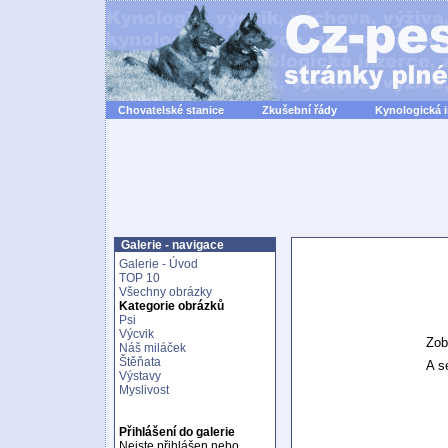
Chovatelské stanice
Zkušební řády
Kynologická 
Galerie - navigace
Galerie - Úvod
TOP 10
Všechny obrázky
Kategorie obrázků
Psi
Výcvik
Zob
Náš miláček
Štěňata
A se
Výstavy
Myslivost
Přihlášení do galerie
Nejste přihlášen nebo