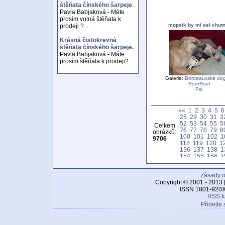
štěňata čínského šarpeje.
Pavla Babjaková - Máte
prosím volná štěňata k
mopsík by mi asi chutn
prodeji ? ...
Krásná čistokrevná
štěňata čínského šarpeje.
Pavla Babjaková - Máte
prosím štěňata k prodeji? ...
Galerie:
Bordeauxské dog
BoerBoel
Psi
««
1
2
3
4
5
6
28
29
30
31
3
52
53
54
55
5
Celkem
76
77
78
79
8
obrázků:
100
101
102
1
9706
118
119
120
1
136
137
138
1
154
155
156
1
172
173
174
1
190
191
192
1
Zásady o
208
209
210
2
226
227
228
2
Copyright © 2001 - 2013 
244
245
246
2
ISSN 1801-920X
262
263
264
2
RSS k
280
281
282
2
Přidejte 
298
299
300
3
316
317
318
3
334
335
336
3