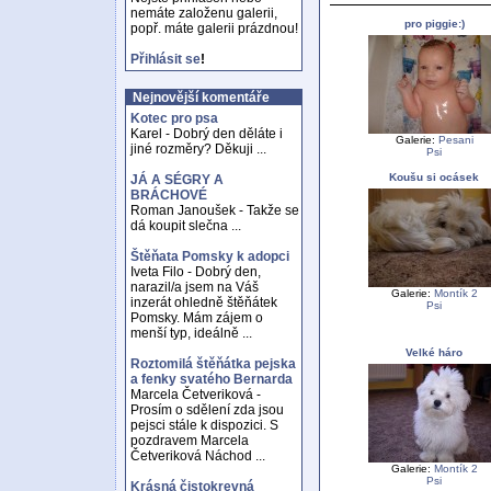
nemáte založenu galerii,
pro piggie:)
popř. máte galerii prázdnou!
Přihlásit se
!
Nejnovější komentáře
Kotec pro psa
Karel - Dobrý den děláte i
Galerie:
Pesani
jiné rozměry? Děkuji ...
Psi
Koušu si ocásek
JÁ A SÉGRY A
BRÁCHOVÉ
Roman Janoušek - Takže se
dá koupit slečna ...
Štěňata Pomsky k adopci
Iveta Filo - Dobrý den,
narazil/a jsem na Váš
Galerie:
Montík 2
inzerát ohledně štěňátek
Psi
Pomsky. Mám zájem o
menší typ, ideálně ...
Velké háro
Roztomilá štěňátka pejska
a fenky svatého Bernarda
Marcela Četveriková -
Prosím o sdělení zda jsou
pejsci stále k dispozici. S
pozdravem Marcela
Četveriková Náchod ...
Galerie:
Montík 2
Psi
Krásná čistokrevná