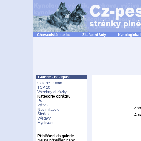
Chovatelské stanice
Zkušební řády
Kynologická 
Galerie - navigace
Galerie - Úvod
TOP 10
Všechny obrázky
Kategorie obrázků
Psi
Výcvik
Zob
Náš miláček
Štěňata
A se
Výstavy
Myslivost
Přihlášení do galerie
Nejste přihlášen nebo