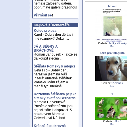
nemáte založenu galerii,
blbost
popř. máte galerii prázdnou!
Přihlásit se
!
Nejnovější komentáře
Kotec pro psa
Karel - Dobrý den děláte i
jiné rozměry? Děkuji ...
Galerie:
holky elidorky
JÁ A SÉGRY A
Psi
BRÁCHOVÉ
poza pro fotografa
Roman Janoušek - Takže se
dá koupit slečna ...
Štěňata Pomsky k adopci
Iveta Filo - Dobrý den,
narazil/a jsem na Váš
inzerát ohledně štěňátek
Pomsky. Mám zájem o
Galerie:
Kevinek
menší typ, ideálně ...
Psi
Roztomilá štěňátka pejska
1
a fenky svatého Bernarda
Marcela Četveriková -
Prosím o sdělení zda jsou
pejsci stále k dispozici. S
pozdravem Marcela
Četveriková Náchod ...
Galerie:
JAKE
Psi
Krásná čistokrevná