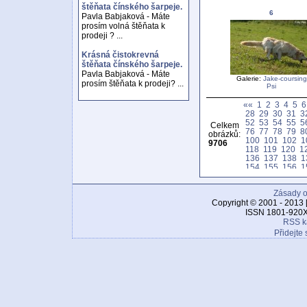
štěňata čínského šarpeje.
6
Pavla Babjaková - Máte
prosím volná štěňata k
prodeji ? ...
Krásná čistokrevná
štěňata čínského šarpeje.
Pavla Babjaková - Máte
Galerie:
Jake-coursing
prosím štěňata k prodeji? ...
Psi
««
1
2
3
4
5
6
28
29
30
31
3
52
53
54
55
5
Celkem
76
77
78
79
8
obrázků:
100
101
102
1
9706
118
119
120
1
136
137
138
1
154
155
156
1
172
173
174
1
190
191
192
1
Zásady o
208
209
210
2
226
227
228
2
Copyright © 2001 - 2013 
244
245
246
2
ISSN 1801-920X
262
263
264
2
RSS k
280
281
282
2
Přidejte 
298
299
300
3
316
317
318
3
334
335
336
3
352
353
354
3
370
371
372
3
388
389
390
3
406
407
408
4
424
425
426
4