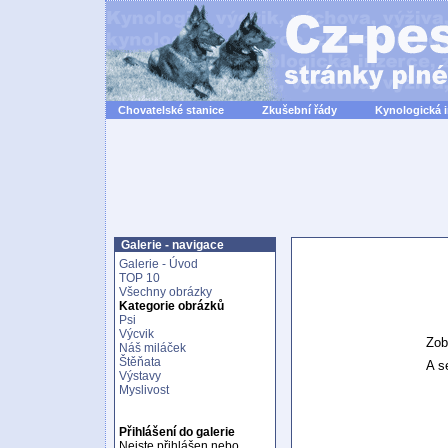
Chovatelské stanice
Zkušební řády
Kynologická 
Galerie - navigace
Galerie - Úvod
TOP 10
Všechny obrázky
Kategorie obrázků
Psi
Výcvik
Zob
Náš miláček
Štěňata
A se
Výstavy
Myslivost
Přihlášení do galerie
Nejste přihlášen nebo