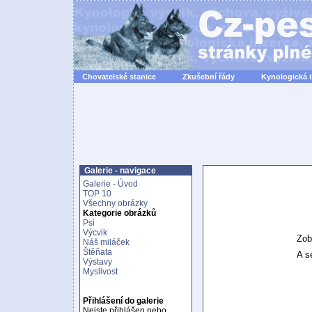
Chovatelské stanice
Zkušební řády
Kynologická 
Galerie - navigace
Galerie - Úvod
TOP 10
Všechny obrázky
Kategorie obrázků
Psi
Výcvik
Zob
Náš miláček
Štěňata
A se
Výstavy
Myslivost
Přihlášení do galerie
Nejste přihlášen nebo