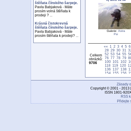
štěňata čínského šarpeje.
Pavla Babjaková - Máte
prosím volná štěňata k
prodeji ? ...
Krásná čistokrevná
štěňata čínského šarpeje.
Galerie:
Astra
Pavla Babjaková - Máte
Psi
prosím štěňata k prodeji? ...
««
1
2
3
4
5
6
28
29
30
31
3
52
53
54
55
5
Celkem
76
77
78
79
8
obrázků:
100
101
102
1
9706
118
119
120
1
136
137
138
1
154
155
156
1
172
173
174
1
190
191
192
1
Zásady o
208
209
210
2
226
227
228
2
Copyright © 2001 - 2013 
244
245
246
2
ISSN 1801-920X
262
263
264
2
RSS k
280
281
282
2
Přidejte 
298
299
300
3
316
317
318
3
334
335
336
3
352
353
354
3
370
371
372
3
388
389
390
3
406
407
408
4
424
425
426
4