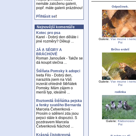
nemáte založenu galerii,
Odpočinek.
popř. máte galerii prázdnou!
Přihlásit se
!
Nejnovější komentáře
Kotec pro psa
Karel - Dobrý den děláte i
Galerie:
Vse mozne i nem
jiné rozměry? Děkuji ...
Psi
Brčko erdelí
JÁ A SÉGRY A
BRÁCHOVÉ
Roman Janoušek - Takže se
dá koupit slečna ...
Štěňata Pomsky k adopci
Iveta Filo - Dobrý den,
narazil/a jsem na Váš
Galerie:
Vse mozne i nem
inzerát ohledně štěňátek
Psi
Pomsky. Mám zájem o
rodinka
menší typ, ideálně ...
Roztomilá štěňátka pejska
a fenky svatého Bernarda
Marcela Četveriková -
Prosím o sdělení zda jsou
pejsci stále k dispozici. S
Galerie:
Klabonosov
pozdravem Marcela
Psi
Četveriková Náchod ...
Krásná čistokrevná
Aj takto sa dá