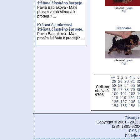
štěňata čínského šarpeje.
Pavla Babjaková - Máte
Galerie:
yorci
Psi
prosím volná štěňata k
prodeji ? ...
Krásná čistokrevná
Cleopatra
štěňata čínského šarpeje.
Pavla Babjaková - Máte
prosím štěňata k prodeji? ...
Galerie:
yorci
Psi
««
1
2
3
4
5
6
28
29
30
31
3
52
53
54
55
5
Celkem
76
77
78
79
8
obrázků:
100
101
102
1
9706
118
119
120
1
136
137
138
1
154
155
156
1
172
173
174
1
190
191
192
1
Zásady o
208
209
210
2
226
227
228
2
Copyright © 2001 - 2013 
244
245
246
2
ISSN 1801-920X
262
263
264
2
RSS k
280
281
282
2
Přidejte 
298
299
300
3