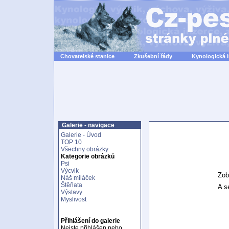
Chovatelské stanice
Zkušební řády
Kynologická 
Galerie - navigace
Galerie - Úvod
TOP 10
Všechny obrázky
Kategorie obrázků
Psi
Výcvik
Zob
Náš miláček
Štěňata
A se
Výstavy
Myslivost
Přihlášení do galerie
Nejste přihlášen nebo