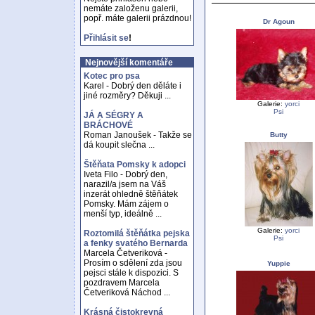
nemáte založenu galerii,
popř. máte galerii prázdnou!
Dr Agoun
Přihlásit se
!
Nejnovější komentáře
Kotec pro psa
Karel - Dobrý den děláte i
jiné rozměry? Děkuji ...
Galerie:
yorci
Psi
JÁ A SÉGRY A
BRÁCHOVÉ
Roman Janoušek - Takže se
Butty
dá koupit slečna ...
Štěňata Pomsky k adopci
Iveta Filo - Dobrý den,
narazil/a jsem na Váš
inzerát ohledně štěňátek
Pomsky. Mám zájem o
menší typ, ideálně ...
Galerie:
yorci
Roztomilá štěňátka pejska
Psi
a fenky svatého Bernarda
Marcela Četveriková -
Prosím o sdělení zda jsou
Yuppie
pejsci stále k dispozici. S
pozdravem Marcela
Četveriková Náchod ...
Krásná čistokrevná