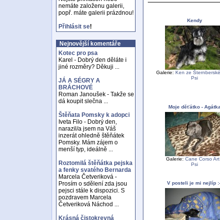
nemáte založenu galerii,
popř. máte galerii prázdnou!
Kendy
Přihlásit se
!
Nejnovější komentáře
Kotec pro psa
Karel - Dobrý den děláte i
jiné rozměry? Děkuji ...
Galerie:
Ken ze Šternberské
Psi
JÁ A SÉGRY A
BRÁCHOVÉ
Roman Janoušek - Takže se
dá koupit slečna ...
Moje děťátko - Agátk
Štěňata Pomsky k adopci
Iveta Filo - Dobrý den,
narazil/a jsem na Váš
inzerát ohledně štěňátek
Pomsky. Mám zájem o
menší typ, ideálně ...
Galerie:
Cane Corso Art
Roztomilá štěňátka pejska
Psi
a fenky svatého Bernarda
Marcela Četveriková -
V posteli je mi nejlíp :-
Prosím o sdělení zda jsou
pejsci stále k dispozici. S
pozdravem Marcela
Četveriková Náchod ...
Krásná čistokrevná