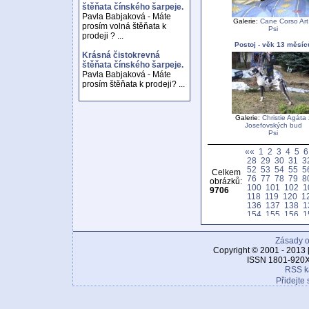
štěňata čínského šarpeje.
Pavla Babjaková - Máte
Galerie:
Cane Corso Art
prosím volná štěňata k
Psi
prodeji ? ...
Postoj - věk 13 měsíc
Krásná čistokrevná
štěňata čínského šarpeje.
Pavla Babjaková - Máte
prosím štěňata k prodeji? ...
Galerie:
Christie Agáta 
Josefovských bud
Psi
««
1
2
3
4
5
6
28
29
30
31
3
52
53
54
55
5
Celkem
76
77
78
79
8
obrázků:
100
101
102
1
9706
118
119
120
1
136
137
138
1
154
155
156
1
172
173
174
1
190
191
192
1
Zásady o
208
209
210
2
226
227
228
2
Copyright © 2001 - 2013 
244
245
246
2
ISSN 1801-920X
262
263
264
2
RSS k
280
281
282
2
Přidejte 
298
299
300
3
316
317
318
3
334
335
336
3