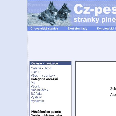
Chovatelské stanice
Zkušební řády
Kynologická 
Galerie - navigace
Galerie - Úvod
TOP 10
Všechny obrázky
Kategorie obrázků
Psi
Výcvik
Zob
Náš miláček
Štěňata
A se
Výstavy
Myslivost
Přihlášení do galerie
Nejste přihlášen nebo