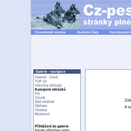
Chovatelské stanice
Zkušební řády
Kynologická 
Galerie - navigace
Galerie - Úvod
TOP 10
Všechny obrázky
Kategorie obrázků
Psi
Výcvik
Zob
Náš miláček
Štěňata
A se
Výstavy
Myslivost
Přihlášení do galerie
Nejste přihlášen nebo