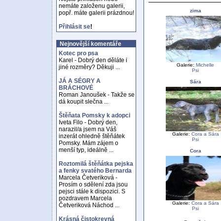
nemáte založenu galerii,
zima
popř. máte galerii prázdnou!
Přihlásit se
!
Nejnovější komentáře
Kotec pro psa
Karel - Dobrý den děláte i
Galerie:
Michelle
jiné rozměry? Děkuji ...
Psi
JÁ A SÉGRY A
Sára
BRÁCHOVÉ
Roman Janoušek - Takže se
dá koupit slečna ...
Štěňata Pomsky k adopci
Iveta Filo - Dobrý den,
narazil/a jsem na Váš
Galerie:
Cora a Sára
inzerát ohledně štěňátek
Psi
Pomsky. Mám zájem o
menší typ, ideálně ...
Cora
Roztomilá štěňátka pejska
a fenky svatého Bernarda
Marcela Četveriková -
Prosím o sdělení zda jsou
pejsci stále k dispozici. S
pozdravem Marcela
Galerie:
Cora a Sára
Četveriková Náchod ...
Psi
Krásná čistokrevná