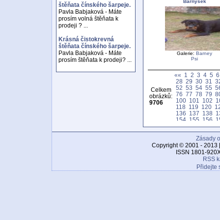
Barnyšek
štěňata čínského šarpeje.
Pavla Babjaková - Máte
prosím volná štěňata k
prodeji ? ...
Krásná čistokrevná
štěňata čínského šarpeje.
Pavla Babjaková - Máte
Galerie:
Barney
Psi
prosím štěňata k prodeji? ...
««
1
2
3
4
5
6
28
29
30
31
3
52
53
54
55
5
Celkem
76
77
78
79
8
obrázků:
100
101
102
1
9706
118
119
120
1
136
137
138
1
154
155
156
1
172
173
174
1
190
191
192
1
Zásady o
208
209
210
2
226
227
228
2
Copyright © 2001 - 2013 
244
245
246
2
ISSN 1801-920X
262
263
264
2
RSS k
280
281
282
2
Přidejte 
298
299
300
3
316
317
318
3
334
335
336
3
352
353
354
3
370
371
372
3
388
389
390
3
406
407
408
4
424
425
426
4