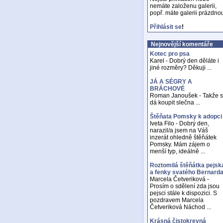
nemáte založenu galerii,
popř. máte galerii prázdno
Přihlásit se
!
Nejnovější komentáře
Kotec pro psa
Karel - Dobrý den děláte i
jiné rozměry? Děkuji ...
JÁ A SÉGRY A
BRÁCHOVÉ
Roman Janoušek - Takže 
dá koupit slečna ...
Štěňata Pomsky k adopci
Iveta Filo - Dobrý den,
narazil/a jsem na Váš
inzerát ohledně štěňátek
Pomsky. Mám zájem o
menší typ, ideálně ...
Roztomilá štěňátka pejsk
a fenky svatého Bernard
Marcela Četveriková -
Prosím o sdělení zda jsou
pejsci stále k dispozici. S
pozdravem Marcela
Četveriková Náchod ...
Krásná čistokrevná