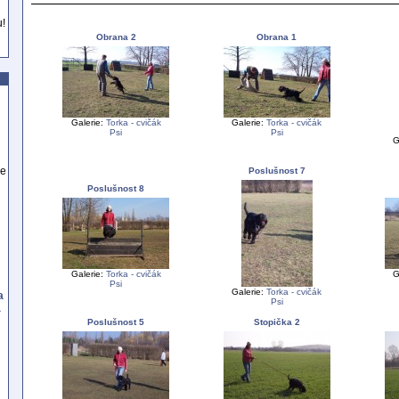
u!
Obrana 2
Obrana 1
Galerie:
Torka - cvičák
Galerie:
Torka - cvičák
Psi
Psi
G
se
Poslušnost 7
Poslušnost 8
Galerie:
Torka - cvičák
G
Psi
Galerie:
Torka - cvičák
a
Psi
a
Poslušnost 5
Stopička 2