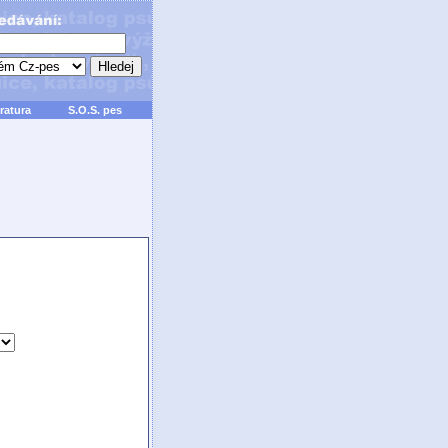
ratura
S.O.S. pes