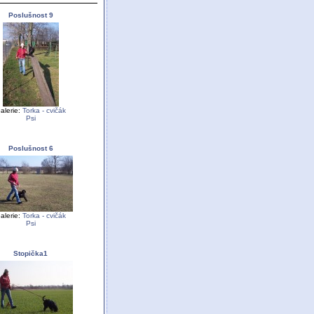
Poslušnost 9
alerie:
Torka - cvičák
Psi
Poslušnost 6
alerie:
Torka - cvičák
Psi
Stopička1