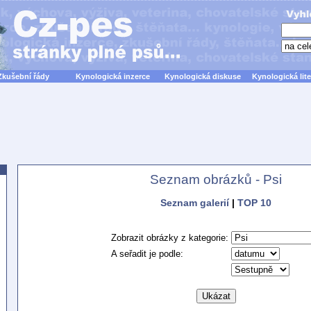
Zkušební řády
Kynologická inzerce
Kynologická diskuse
Kynologická lite
Seznam obrázků - Psi
Seznam galerií
|
TOP 10
Zobrazit obrázky z kategorie:
A seřadit je podle: