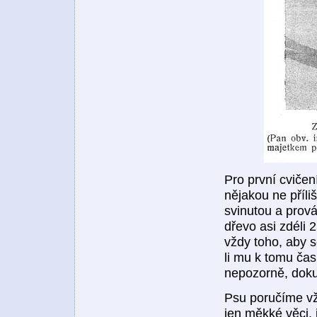
Pro první cvičen
nějakou ne příli
svinutou a pro
dřevo asi zdéli 2
vždy toho, aby 
li mu k tomu čas
nepozorně, dokud
Psu poručíme v
jen měkké věci, 