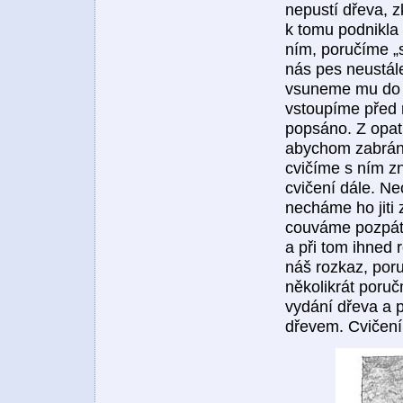
nepustí dřeva, z
k tomu podnikla
ním, poručíme „
nás pes neustále
vsuneme mu do t
vstoupíme před 
popsáno. Z opatr
abychom zabránil
cvičíme s ním z
cvičení dále. Ne
necháme ho jiti 
couváme pozpátk
a při tom ihned 
náš rozkaz, por
několikrát poru
vydání dřeva a 
dřevem. Cvičení