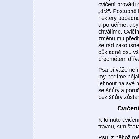
cvičení provádí
„drž". Postupně
některý popadno
a poručíme, aby 
chválíme. Cvičím
změnu mu předho
se rád zakousne 
důkladně psu vš
předmětem dříve
Psa přivážeme na
my hodíme nějak
lehnout na své m
se šňůry a poruč
bez šňůry zůstan
Cvičení
K tomuto cvičení
travou, strnišťat
Psu, z něhož má 