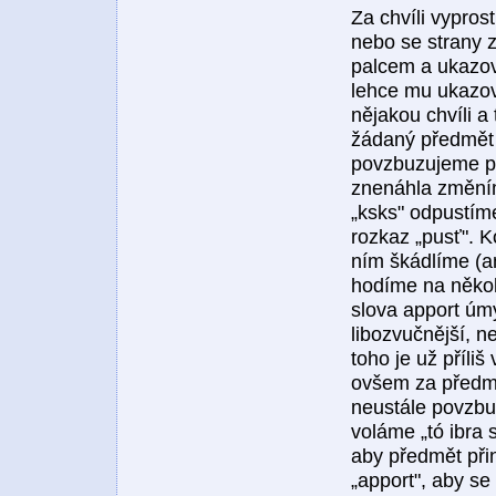
Za chvíli vypros
nebo se strany 
palcem a ukazov
lehce mu ukazov
nějakou chvíli a
žádaný předmět l
povzbuzujeme psa
znenáhla změním
„ksks" odpustím
rozkaz „pusť". 
ním škádlíme (an
hodíme na někol
slova apport úmy
libozvučnější, n
toho je už příliš
ovšem za předmě
neustále povzbu
voláme „tó ibra
aby předmět při
„apport", aby se 