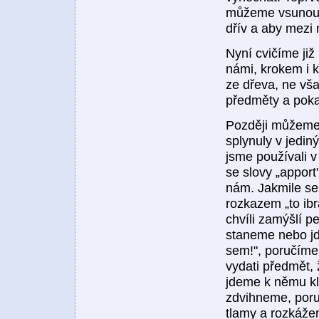
můžeme vsunouti 
dřív a aby mezi 
Nyní cvičíme ji
námi, krokem i 
ze dřeva, ne vša
předměty a poka
Později můžeme s
splynuly v jedi
jsme používali v
se slovy „apport
nám. Jakmile se
rozkazem „to ib
chvíli zamýšlí p
staneme nebo jd
sem!", poručíme 
vydati předmět, 
jdeme k němu kl
zdvihneme, por
tlamy a rozkáže