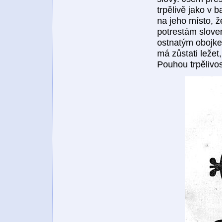
trpělivě jako v 
na jeho místo, ž
potrestám slovem
ostnatým obojkem
má zůstati ležet
Pouhou trpělivo