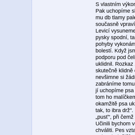
S vlastním výko
Pak uchopíme sle
mu db tlamy pale
současně vpraví
Levicí vysuneme
pysky spodní, ta
pohyby vykonáme
bolestí. Když js
podporu pod čeli
uklidnil. Rozkaz
skutečně klidně 
nevšimne si žádn
zabráníme tomu p
jí uchopíme psa 
tom ho malíčkem
okamžitě psa ukli
tak, to ibra drž"
„pusť", při čemž
Učinili bychom 
chváliti. Pes vz