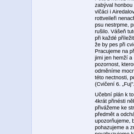
zabýval honbou 
vlčáci i Airedal
rottveileři nenac
psu nestrpme, pr
rušilo. Vášeň tu
při každé přílež
že by pes při cv
Pracujeme na př.
jimi jen hemží a
pozornost, ktero
odměníme mocným
této nectnosti, p
(Cvičení 6. „Fuj"
Učební plán k to
4krát přinésti n
přivážeme ke s
předmět a odchá
upozorňujeme, b
pohazujeme a zn
povzbuzujeme k 