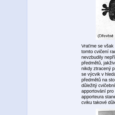
Vraťme se však 
tomto cvičení ra
nevzbudily nepří
předmětů, jakži
nikdy ztracený 
se výcvik v hled
předmětů na sto
důležitý cvičeb
apportování pro 
apporteura stane
cviku takové důle