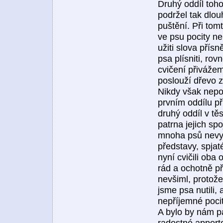
Druhý oddíl toh
podržel tak dlo
puštění. Při tomt
ve psu pocity n
užiti slova přís
psa plísniti, ro
cvičení přiváže
poslouží dřevo zd
Nikdy však nepo
prvním oddílu př
druhý oddíl v tě
patrna jejich sp
mnoha psů nevyv
představy, spja
nyní cvičili oba
rád a ochotně p
nevšiml, protože
jsme psa nutili,
nepříjemné pocit
A bylo by nám pa
radostné apporto