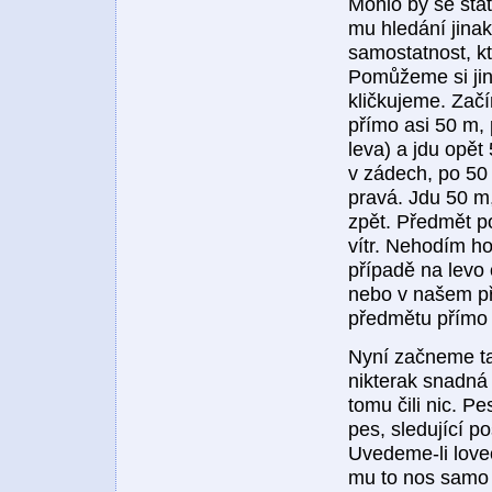
Mohlo by se stat
mu hledání jinak
samostatnost, kte
Pomůžeme si jiný
kličkujeme. Zač
přímo asi 50 m, 
leva) a jdu opět
v zádech, po 50
pravá. Jdu 50 m
zpět. Předmět p
vítr. Nehodím ho
případě na levo
nebo v našem př
předmětu přímo s
Nyní začneme tak
nikterak snadná 
tomu čili nic. P
pes, sledující p
Uvedeme-li love
mu to nos samo k