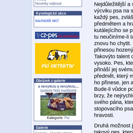
Nejdůležitější a
Novinky odjinud
výcviku psa na 
Kynologické akce
každý pes, zvláš
KALENDÁŘ AKCÍ
předmětem a hrát
kutálejícího se 
tu neučiníme-li 
znovu ho chytit
přinesou hozený 
Takovýto talent 
vysoko. Pes, kt
přináší jej svém
předmět, který 
Obrázek z galerie
ho přinese, jen 
a nevylezu a nevylezu....
Bude-li vůdce p
(galerie
Náš maďárek
)
brzy, že nejrychl
svého pána, kte
stopovacího psa 
hravosti.
Kategorie:
Psi
Druhá možnost je
Galerie
takový pes, kter