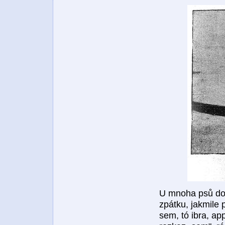
U mnoha psů doc
zpátku, jakmile 
sem, tó ibra, ap