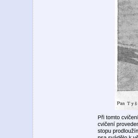
Při tomto cvičen
cvičení provedem
stopu prodloužíme
psa svádělo k vě