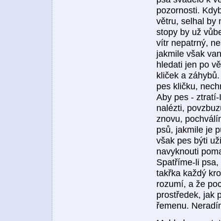
pozornosti. Kdyb
větru, selhal by
stopy by už vůbe
vítr nepatrný, n
jakmile však van
hledati jen po v
kliček a záhybů.
pes kličku, nec
Aby pes - ztratí-
nalézti, povzbuz
znovu, pochválíme
psů, jakmile je 
však pes býti u
navyknouti poma
Spatříme-li psa
takřka každý kro
rozumí, a že poc
prostředek, jak 
řemenu. Neradím