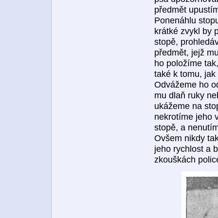
předmět upustím
Ponenáhlu stopu
krátké zvykl by
stopě, prohledáv
předmět, jejž m
ho položíme tak,
také k tomu, jak
Odvážeme ho od 
mu dlaň ruky ne
ukážeme na stopu
nekrotíme jeho 
stopě, a nenutí
Ovšem nikdy tak
jeho rychlost a
zkouškách polic