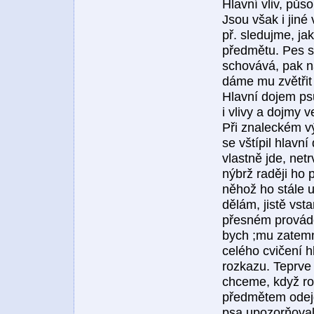
Hlavní vliv, půs
Jsou však i jiné
př. sledujme, ja
předmětu. Pes s
schovává, pak n
dáme mu zvětřit 
Hlavní dojem psův
i vlivy a dojmy v
Při znaleckém v
se vštípil hlavn
vlastně jde, net
nýbrž raději ho 
něhož ho stále u
dělám, jistě vst
přesném prováděn
bych ;mu zatemni
celého cvičení 
rozkazu. Teprve 
chceme, když ro
předmětem odejd
psa upozorňoval