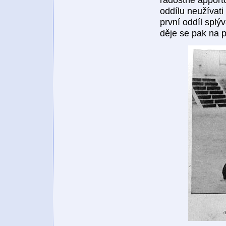
oddílu neužívati
první oddíl splý
děje se pak na p