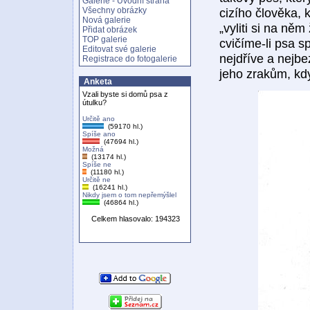
Galerie - Úvodní strana
cizího člověka, 
Všechny obrázky
Nová galerie
„vyliti si na něm
Přidat obrázek
TOP galerie
cvičíme-li psa s
Editovat své galerie
nejdříve a nejbe
Registrace do fotogalerie
jeho zrakům, kd
Anketa
Vzali byste si domů psa z
útulku?
Určitě ano
(59170 hl.)
Spíše ano
(47694 hl.)
Možná
(13174 hl.)
Spíše ne
(11180 hl.)
Určitě ne
(16241 hl.)
Nikdy jsem o tom nepřemýšlel
(46864 hl.)
Celkem hlasovalo: 194323