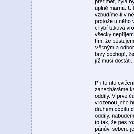
předmět, byla b
úplně marná. U 
vzbudíme-li v n
protože u něho 
chybí taková vr
všecky nepříjem
tím, že pěstuje
Věcným a odborn
brzy pochopí, že
jíž musí dostáti.
Při tomto cviče
zanecháváme kaž
oddíly. V prvé 
vrozenou jeho h
druhém oddílu c
oddíly, nabudem
to tak, že pes 
pánův, sebere jej