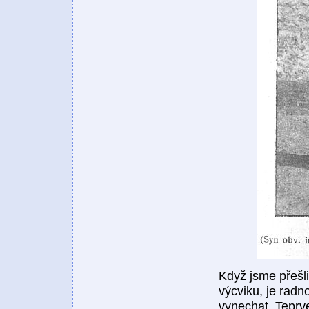
Když jsme přešli
výcviku, je radno
vynechat. Teprve