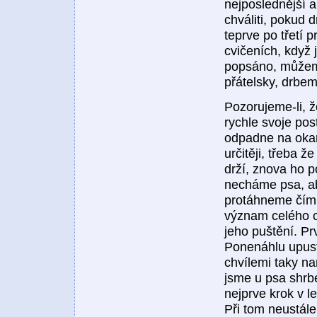
nejposlednější 
chváliti, pokud 
teprve po třetí 
cvičeních, když j
popsáno, můžeme
přátelsky, drbem
Pozorujeme-li, ž
rychle svoje pos
odpadne na okamž
určitěji, třeba 
drží, znova ho p
necháme psa, ab
protáhneme čím d
význam celého cv
jeho puštění. Pr
Ponenáhlu upust
chvílemi taky na
jsme u psa shrb
nejprve krok v l
Při tom neustále