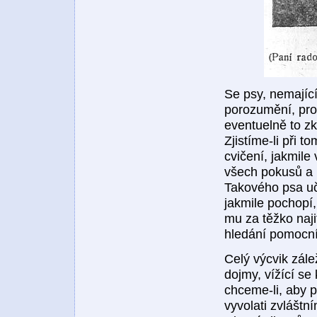
Se psy, nemajíc
porozumění, proc
eventuelně to z
Zjistíme-li při 
cvičení, jakmile
všech pokusů a 
Takového psa uč
jakmile pochopí,
mu za těžko naji
hledání pomocní
Celý výcvik zálež
dojmy, vížící se
chceme-li, aby 
vyvolati zvláštn