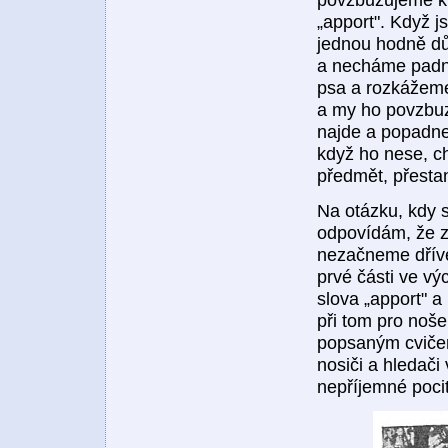
„apport". Když j
jednou hodně dů
a necháme padno
psa a rozkážeme:
a my ho povzbuz
najde a popadne
když ho nese, ch
předmět, přesta
Na otázku, kdy 
odpovídám, že zá
nezačneme dříve
prvé části ve v
slova „apport" a
při tom pro noše
popsaným cvičen
nosiči a hledači
nepříjemné pocit