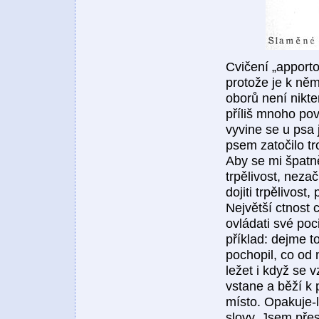
Cvičení „apport
protože je k něm
oborů není nikte
příliš mnoho pov
vyvine se u psa 
psem zatočilo tr
Aby se mi špatn
trpělivost, neza
dojiti trpělivost
Největší ctnost c
ovládati své poc
příklad: dejme t
pochopil, co od 
ležet i když se 
vstane a běží k 
místo. Opakuje-l
slovy. Jsem pře