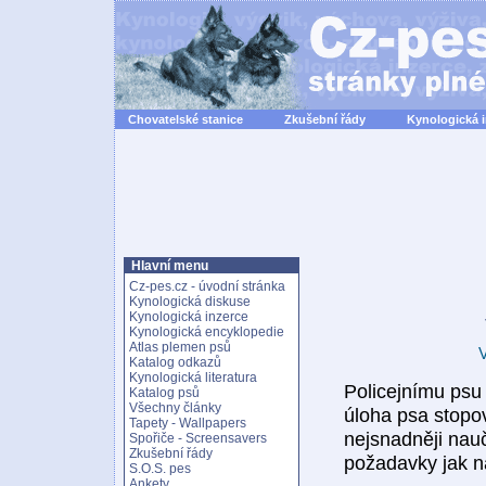
Chovatelské stanice
Zkušební řády
Kynologická 
Hlavní menu
Cz-pes.cz - úvodní stránka
Kynologická diskuse
Kynologická inzerce
Kynologická encyklopedie
Atlas plemen psů
V
Katalog odkazů
Kynologická literatura
Policejnímu psu 
Katalog psů
Všechny články
úloha psa stopov
Tapety - Wallpapers
nejsnadněji nau
Spořiče - Screensavers
Zkušební řády
požadavky jak na
S.O.S. pes
Ankety