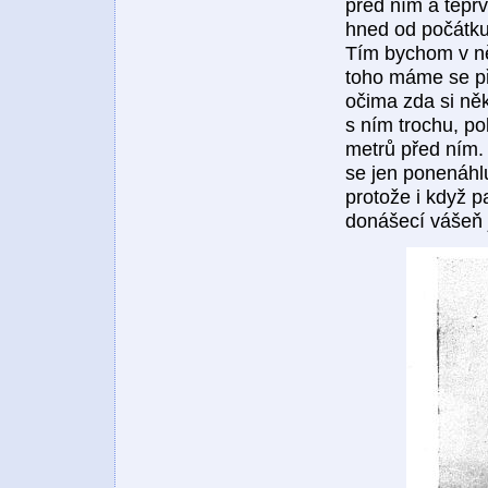
před ním a tepr
hned od počátku
Tím bychom v něm
toho máme se př
očima zda si něk
s ním trochu, pol
metrů před ním.
se jen ponenáhl
protože i když 
donášecí vášeň je