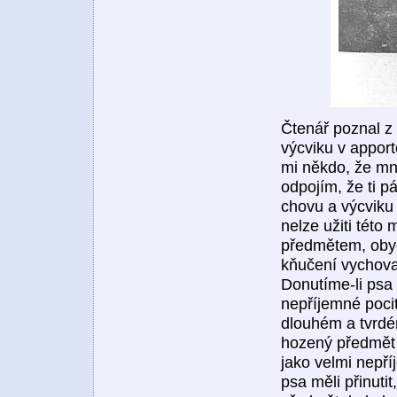
Čtenář poznal z
výcviku v apport
mi někdo, že mno
odpojím, že ti p
chovu a výcviku
nelze užiti této
předmětem, obyče
kňučení vychoval
Donutíme-li psa
nepříjemné pocit
dlouhém a tvrdé
hozený předmět p
jako velmi nepř
psa měli přinutit