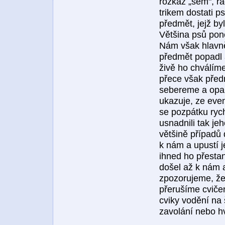
rozkaz „sem", r
trikem dostati p
předmět, jejž b
Většina psů pon
Nám však hlavně
předmět popadl a
živě ho chválíme
přece však předm
sebereme a opa
ukazuje, ze even
se pozpátku rych
usnadnili tak je
většině případů
k nám a upustí j
ihned ho přesta
došel až k nám 
zpozorujeme, že
přerušíme cviče
cviky vodění na 
zavolání nebo hv