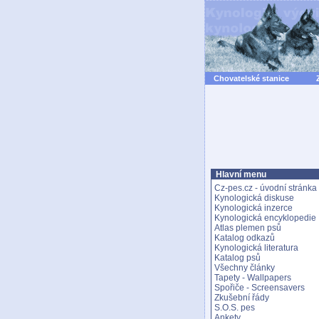
Chovatelské stanice
Hlavní menu
Cz-pes.cz - úvodní stránka
Kynologická diskuse
Kynologická inzerce
Kynologická encyklopedie
Atlas plemen psů
Katalog odkazů
Kynologická literatura
Katalog psů
Všechny články
Tapety - Wallpapers
Spořiče - Screensavers
Zkušební řády
S.O.S. pes
Ankety