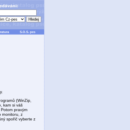
ratura
S.O.S. pes
y.
programů (WinZip,
, kam si váš
. Potom pravým
o monitoru, z
šný spořič vyberte z