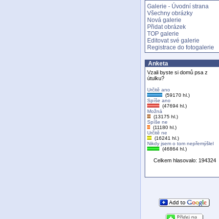
Galerie - Úvodní strana
Všechny obrázky
Nová galerie
Přidat obrázek
TOP galerie
Editovat své galerie
Registrace do fotogalerie
Anketa
Vzali byste si domů psa z
útulku?
Určitě ano
(59170 hl.)
Spíše ano
(47694 hl.)
Možná
(13175 hl.)
Spíše ne
(11180 hl.)
Určitě ne
(16241 hl.)
Nikdy jsem o tom nepřemýšlel
(46864 hl.)
Celkem hlasovalo: 194324