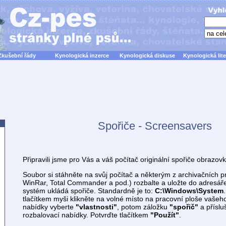
Zkušební řády
Kynologická inzerce
Kynologická diskuse
Kynologická lite
Spořiče - Screensavers
Připravili jsme pro Vás a váš počítač originální spořiče obrazovk
Soubor si stáhněte na svůj počítač a některým z archivačních 
WinRar, Total Commander a pod.) rozbalte a uložte do adresáře
systém ukládá spořiče. Standardně je to:
C:\Windows\System
tlačítkem myši klikněte na volné místo na pracovní ploše vašeh
nabídky vyberte
"vlastnosti"
, potom záložku
"spořič"
a příslu
rozbalovací nabídky. Potvrďte tlačítkem
"Použít"
.