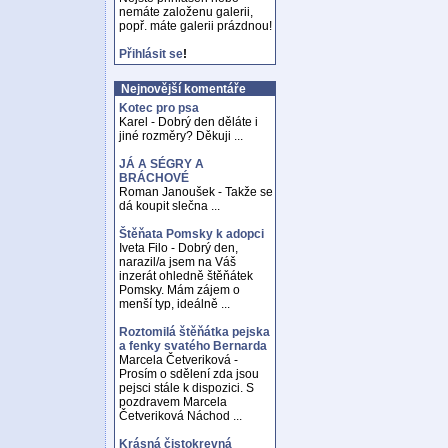
nemáte založenu galerii,
popř. máte galerii prázdnou!
Přihlásit se
!
Nejnovější komentáře
Kotec pro psa
Karel - Dobrý den děláte i
jiné rozměry? Děkuji ...
JÁ A SÉGRY A
BRÁCHOVÉ
Roman Janoušek - Takže se
dá koupit slečna ...
Štěňata Pomsky k adopci
Iveta Filo - Dobrý den,
narazil/a jsem na Váš
inzerát ohledně štěňátek
Pomsky. Mám zájem o
menší typ, ideálně ...
Roztomilá štěňátka pejska
a fenky svatého Bernarda
Marcela Četveriková -
Prosím o sdělení zda jsou
pejsci stále k dispozici. S
pozdravem Marcela
Četveriková Náchod ...
Krásná čistokrevná