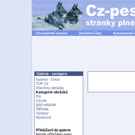
Chovatelské stanice
Zkušební řády
Kynologická 
Galerie - navigace
Galerie - Úvod
TOP 10
Všechny obrázky
Kategorie obrázků
Psi
Výcvik
Náš miláček
Štěňata
Výstavy
Myslivost
Přihlášení do galerie
Nejste přihlášen nebo