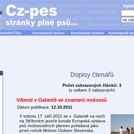
Zkušební řády
Kynologická inzerce
Kynologická diskuse
Kynologická lite
Dopisy čtenářů
Počet zobrazených článků: 3
(z celkem 3 nalezených)
Víkend v Galantě ve znamení molossů
Datum publikace:
12.10.2011
V sobotu 17. září 2011 se v Galantě na ranči
na Stříbrném jezeře konala Evropská výstava
psů molossoidních plemen pořádaná jako
první ročník Moloss Clubem Slovenska.