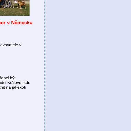
ier v Německu
tavovatele v
anci být
dci Králové, kde
it na jakékoli