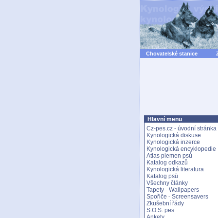
Chovatelské stanice
Hlavní menu
Cz-pes.cz - úvodní stránka
Kynologická diskuse
Kynologická inzerce
Kynologická encyklopedie
Atlas plemen psů
Katalog odkazů
Kynologická literatura
Katalog psů
Všechny články
Tapety - Wallpapers
Spořiče - Screensavers
Zkušební řády
S.O.S. pes
Ankety