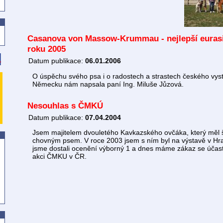
Casanova von Massow-Krummau - nejlepší euras
roku 2005
Datum publikace:
06.01.2006
O úspěchu svého psa i o radostech a strastech českého vys
Německu nám napsala paní Ing. Miluše Jůzová.
Nesouhlas s ČMKÚ
Datum publikace:
07.04.2004
Jsem majitelem dvouletého Kavkazského ovčáka, který měl š
chovným psem. V roce 2003 jsem s ním byl na výstavě v Hra
jsme dostali ocenění výborný 1 a dnes máme zákaz se účastn
akci ČMKU v ČR.