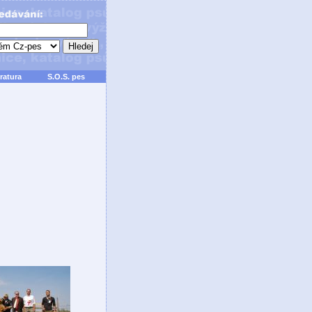
ratura
S.O.S. pes