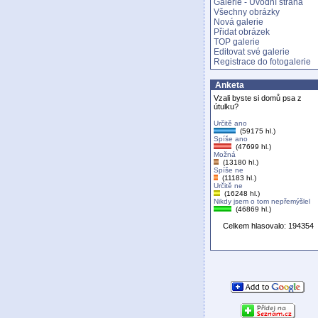
Galerie - Úvodní strana
Všechny obrázky
Nová galerie
Přidat obrázek
TOP galerie
Editovat své galerie
Registrace do fotogalerie
Anketa
Vzali byste si domů psa z
útulku?
Určitě ano
(59175 hl.)
Spíše ano
(47699 hl.)
Možná
(13180 hl.)
Spíše ne
(11183 hl.)
Určitě ne
(16248 hl.)
Nikdy jsem o tom nepřemýšlel
(46869 hl.)
Celkem hlasovalo: 194354