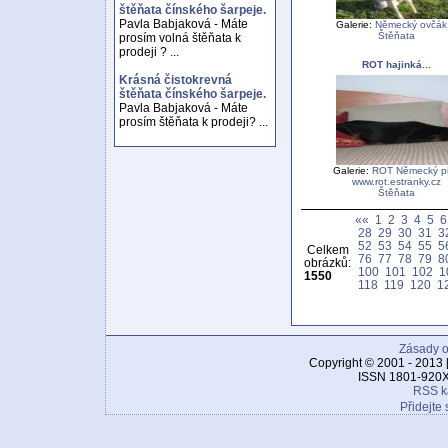
štěňata čínského šarpeje.
Pavla Babjaková - Máte
Galerie:
Německý ovčák
Štěňata
prosím volná štěňata k
prodeji ? ...
ROT hajinká...
Krásná čistokrevná
štěňata čínského šarpeje.
Pavla Babjaková - Máte
prosím štěňata k prodeji? ...
Galerie:
ROT Německý p
www.rot.estranky.cz
Štěňata
««
1
2
3
4
5
6
28
29
30
31
3
52
53
54
55
5
Celkem
76
77
78
79
8
obrázků:
100
101
102
1
1550
118
119
120
1
Zásady o
Copyright © 2001 - 2013 
ISSN 1801-920X
RSS k
Přidejte 