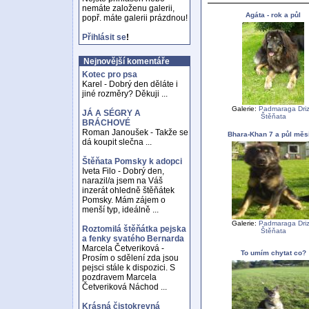
nemáte založenu galerii,
Agáta - rok a půl
popř. máte galerii prázdnou!
Přihlásit se
!
Nejnovější komentáře
Kotec pro psa
Karel - Dobrý den děláte i
jiné rozměry? Děkuji ...
Galerie:
Padmaraga Driz
JÁ A SÉGRY A
Štěňata
BRÁCHOVÉ
Roman Janoušek - Takže se
Bhara-Khan 7 a půl měs
dá koupit slečna ...
Štěňata Pomsky k adopci
Iveta Filo - Dobrý den,
narazil/a jsem na Váš
inzerát ohledně štěňátek
Pomsky. Mám zájem o
menší typ, ideálně ...
Galerie:
Padmaraga Driz
Roztomilá štěňátka pejska
Štěňata
a fenky svatého Bernarda
Marcela Četveriková -
To umím chytat co?
Prosím o sdělení zda jsou
pejsci stále k dispozici. S
pozdravem Marcela
Četveriková Náchod ...
Krásná čistokrevná