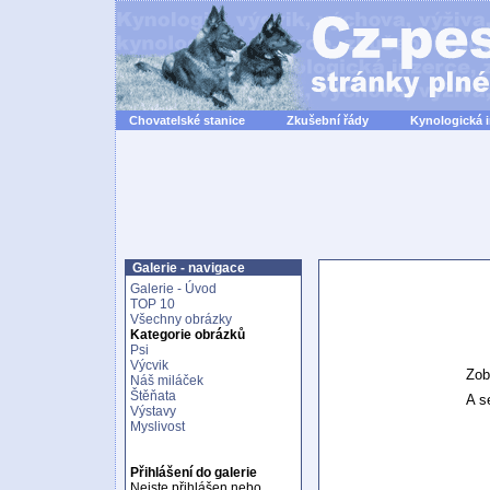
Chovatelské stanice
Zkušební řády
Kynologická 
Galerie - navigace
Galerie - Úvod
TOP 10
Všechny obrázky
Kategorie obrázků
Psi
Výcvik
Zob
Náš miláček
Štěňata
A se
Výstavy
Myslivost
Přihlášení do galerie
Nejste přihlášen nebo