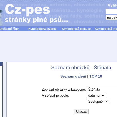
Zkušební řády
Kynologická inzerce
Kynologická diskuse
Kynologická lite
Seznam obrázků - Štěňata
Seznam galerií
|
TOP 10
Zobrazit obrázky z kategorie:
A seřadit je podle: