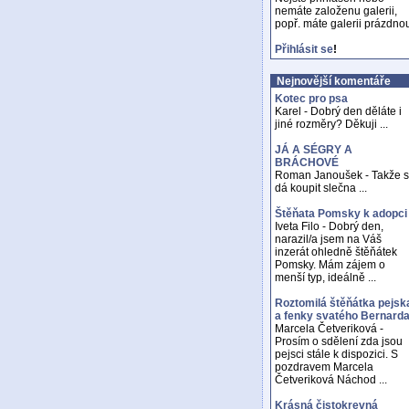
nemáte založenu galerii,
popř. máte galerii prázdno
Přihlásit se
!
Nejnovější komentáře
Kotec pro psa
Karel - Dobrý den děláte i
jiné rozměry? Děkuji ...
JÁ A SÉGRY A
BRÁCHOVÉ
Roman Janoušek - Takže 
dá koupit slečna ...
Štěňata Pomsky k adopci
Iveta Filo - Dobrý den,
narazil/a jsem na Váš
inzerát ohledně štěňátek
Pomsky. Mám zájem o
menší typ, ideálně ...
Roztomilá štěňátka pejsk
a fenky svatého Bernard
Marcela Četveriková -
Prosím o sdělení zda jsou
pejsci stále k dispozici. S
pozdravem Marcela
Četveriková Náchod ...
Krásná čistokrevná