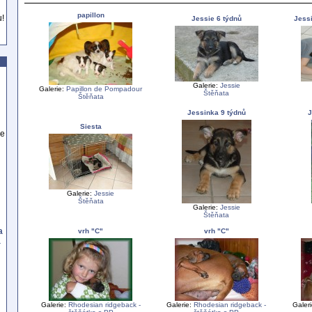
papillon
u!
Jessie 6 týdnů
Jessi
Galerie:
Jessie
Galerie:
Papillon de Pompadour
Štěňata
Štěňata
Jessinka 9 týdnů
J
Siesta
se
Galerie:
Jessie
Štěňata
Galerie:
Jessie
Štěňata
a
vrh "C"
vrh "C"
a
Galerie:
Rhodesian ridgeback -
Galerie:
Rhodesian ridgeback -
Galer