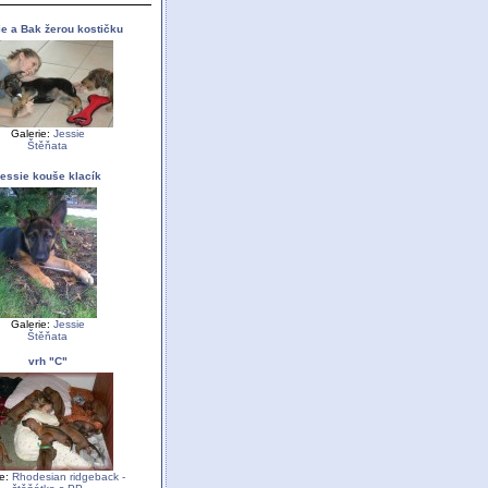
e a Bak žerou kostičku
Galerie:
Jessie
Štěňata
essie kouše klacík
Galerie:
Jessie
Štěňata
vrh "C"
ie:
Rhodesian ridgeback -