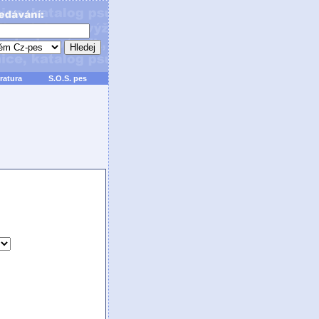
ratura
S.O.S. pes