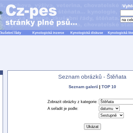
Zkušební řády
Kynologická inzerce
Kynologická diskuse
Kynologická lite
Seznam obrázků - Štěňata
Seznam galerií
|
TOP 10
Zobrazit obrázky z kategorie:
A seřadit je podle: