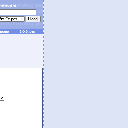
ratura
S.O.S. pes