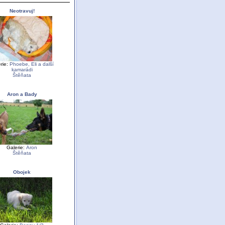
Neotravuj!
rie:
Phoebe, Eli a další
kamarádi
Štěňata
Aron a Bady
Galerie:
Aron
Štěňata
Obojek