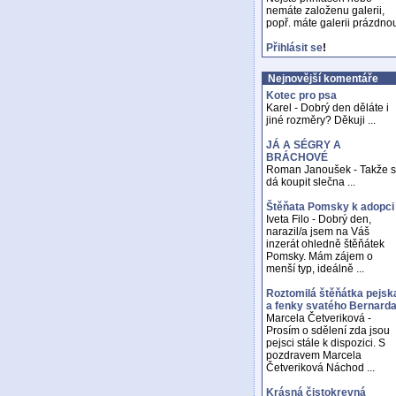
nemáte založenu galerii,
popř. máte galerii prázdno
Přihlásit se
!
Nejnovější komentáře
Kotec pro psa
Karel - Dobrý den děláte i
jiné rozměry? Děkuji ...
JÁ A SÉGRY A
BRÁCHOVÉ
Roman Janoušek - Takže 
dá koupit slečna ...
Štěňata Pomsky k adopci
Iveta Filo - Dobrý den,
narazil/a jsem na Váš
inzerát ohledně štěňátek
Pomsky. Mám zájem o
menší typ, ideálně ...
Roztomilá štěňátka pejsk
a fenky svatého Bernard
Marcela Četveriková -
Prosím o sdělení zda jsou
pejsci stále k dispozici. S
pozdravem Marcela
Četveriková Náchod ...
Krásná čistokrevná