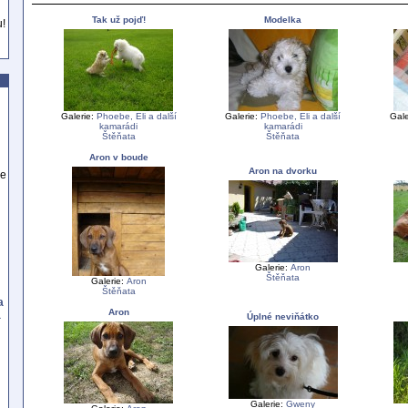
Tak už pojď!
Modelka
u!
Galerie:
Phoebe, Eli a další
Galerie:
Phoebe, Eli a další
Gale
kamarádi
kamarádi
Štěňata
Štěňata
Aron v boude
Aron na dvorku
se
Galerie:
Aron
Štěňata
Galerie:
Aron
Štěňata
a
Aron
a
Úplné neviňátko
Galerie:
Gweny