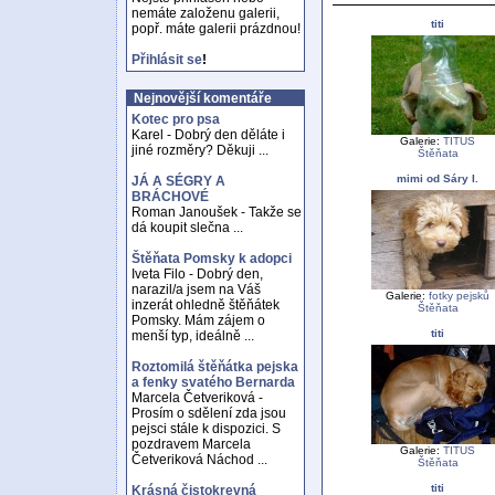
nemáte založenu galerii,
titi
popř. máte galerii prázdnou!
Přihlásit se
!
Nejnovější komentáře
Kotec pro psa
Karel - Dobrý den děláte i
Galerie:
TITUS
jiné rozměry? Děkuji ...
Štěňata
mimi od Sáry I.
JÁ A SÉGRY A
BRÁCHOVÉ
Roman Janoušek - Takže se
dá koupit slečna ...
Štěňata Pomsky k adopci
Iveta Filo - Dobrý den,
narazil/a jsem na Váš
Galerie:
fotky pejsků
inzerát ohledně štěňátek
Štěňata
Pomsky. Mám zájem o
titi
menší typ, ideálně ...
Roztomilá štěňátka pejska
a fenky svatého Bernarda
Marcela Četveriková -
Prosím o sdělení zda jsou
pejsci stále k dispozici. S
pozdravem Marcela
Galerie:
TITUS
Četveriková Náchod ...
Štěňata
titi
Krásná čistokrevná