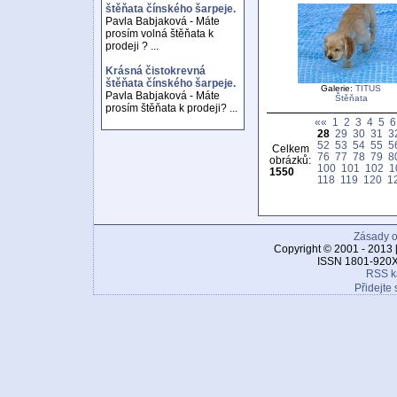
štěňata čínského šarpeje.
Pavla Babjaková - Máte
prosím volná štěňata k
prodeji ? ...
Krásná čistokrevná
štěňata čínského šarpeje.
Galerie:
TITUS
Pavla Babjaková - Máte
Štěňata
prosím štěňata k prodeji? ...
««
1
2
3
4
5
6
28
29
30
31
3
52
53
54
55
5
Celkem
76
77
78
79
8
obrázků:
100
101
102
1
1550
118
119
120
1
Zásady o
Copyright © 2001 - 2013 
ISSN 1801-920X
RSS k
Přidejte 