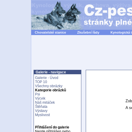
Chovatelské stanice
Zkušební řády
Kynologická 
Galerie - navigace
Galerie - Úvod
TOP 10
Všechny obrázky
Kategorie obrázků
Psi
Výcvik
Zob
Náš miláček
Štěňata
A se
Výstavy
Myslivost
Přihlášení do galerie
Nejste přihlášen nebo