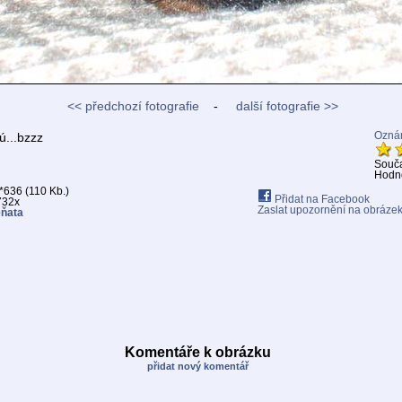
<< předchozí fotografie
-
další fotografie >>
...bzzz
Oznám
Souč
Hodno
636 (110 Kb.)
Přidat na Facebook
732x
Zaslat upozornění na obráze
ěňata
Komentáře k obrázku
přidat nový komentář