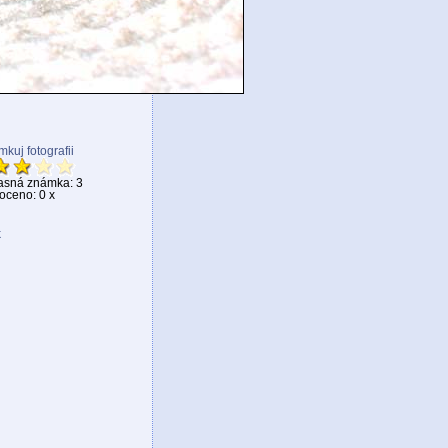
kuj fotografii
asná známka: 3
ceno: 0 x
k