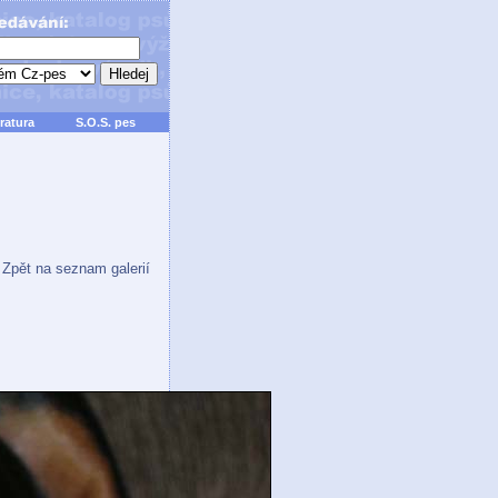
ratura
S.O.S. pes
Zpět na seznam galerií