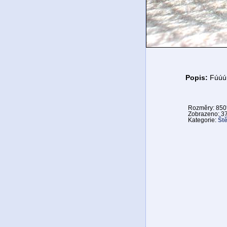
Popis:
Fúúúú
Rozměry: 850*
Zobrazeno: 3
Kategorie:
Št