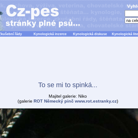
Zkušební řády
Kynologická inzerce
Kynologická diskuse
Kynologická lite
To se mi to spinká...
Majitel galerie: Niko
(galerie
ROT Německý pinč www.rot.estranky.cz
)