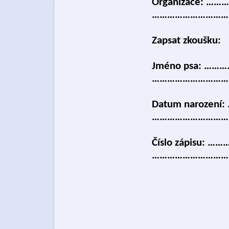
Organizace: …
………………………….
Zapsat z
Jméno psa: ………
……………………………
Datum narozen
…………………………
Číslo zápisu: …
…………………………