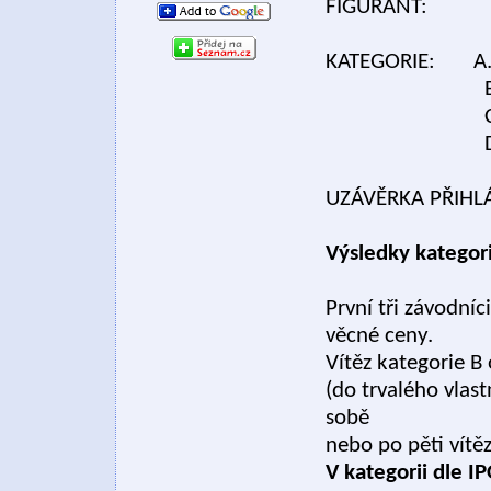
FIGURANT: Lu
KATEGORIE: A. st
B. stopa, po
C. poslušnost
D. poslušn
UZÁVĚRKA PŘIHLÁŠ
Výsledky kategori
První tři závodní
věcné ceny.
Vítěz kategorie B
(do trvalého vlast
sobě
nebo po pěti vítě
V kategorii dle I