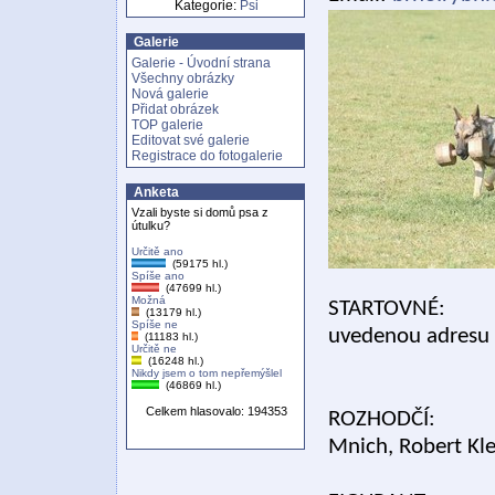
Kategorie:
Psi
Galerie
Galerie - Úvodní strana
Všechny obrázky
Nová galerie
Přidat obrázek
TOP galerie
Editovat své galerie
Registrace do fotogalerie
Anketa
Vzali byste si domů psa z
útulku?
Určitě ano
(59175 hl.)
Spíše ano
(47699 hl.)
Možná
STARTOVNÉ: 400,
(13179 hl.)
Spíše ne
uvedenou adresu
(11183 hl.)
Určitě ne
úče
(16248 hl.)
Nikdy jsem o tom nepřemýšlel
(46869 hl.)
Celkem hlasovalo: 194353
ROZHODČÍ: kateg
Mnich, Robert Kl