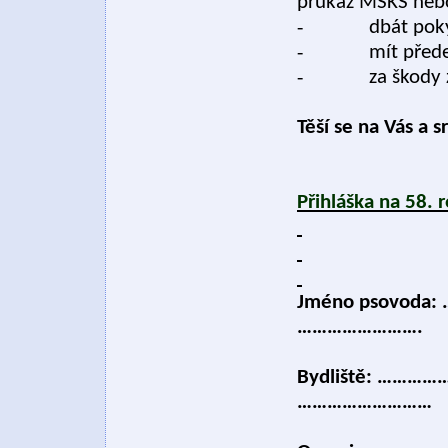
průkaz MSKS neb
-
dbát pok
-
mít před
-
za škody
Těší se na Vás a 
Přihláška na 58. 
Jméno psovoda
…………………….
Bydliště: …………
………………………