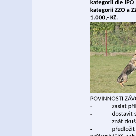
kategorii dle IPO
kategorii ZZO a Z
1.000,- Kč.
POVINNOSTI ZÁV
-
zaslat p
-
dostavit 
-
znát zkuš
-
předložit