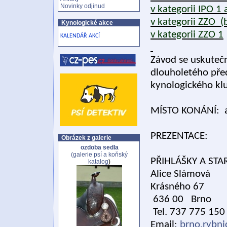
Novinky odjinud
v kategorii IPO 1
v kategorii ZZO (b
Kynologické akce
v kategorii ZZO 1
KALENDÁŘ AKCÍ
Závod se uskutečn
dlouholetého pře
kynologického klu
MÍSTO KONÁNÍ: a
PREZENTACE: 0
Obrázek z galerie
ozdoba sedla
(galerie
psí a koňský
PŘIHLÁŠKY A S
katalog
)
Alice Slámová
Krásného 67
636 00 Brno
Tel. 737 775 150
Email:
brno.rybn