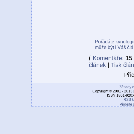
Pořádáte kynologi
může být i Váš člá
(
Komentáře
: 15
článek
|
Tisk člá
Při
Zásady o
Copyright © 2001 - 2013 
ISSN 1801-920X
RSS k
Přidejte 