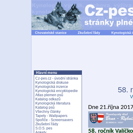
Chovatelské stanice
Zkušební řády
Kynologická 
Hlavní menu
Cz-pes.cz - úvodní stránka
Kynologická diskuse
Kynologická inzerce
58. 
Kynologická encyklopedie
Atlas plemen psů
V
Katalog odkazů
Kynologická literatura
Dne 21.října 201
Katalog psů
Všechny články
Tapety - Wallpapers
Spořiče - Screensavers
Zkušební řády
S.O.S. pes
58. ročník Valíč
Ankety