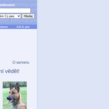
ratura
S.O.S. pes
O serveru
ní vědět!