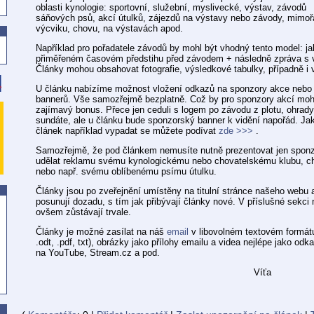
oblasti kynologie: sportovní, služební, myslivecké, výstav, závodů
sáňových psů, akcí útulků, zájezdů na výstavy nebo závody, mimo
výcviku, chovu, na výstavách apod.
Například pro pořadatele závodů by mohl být vhodný tento model: j
přiměřeném časovém předstihu před závodem + následně zpráva s 
Články mohou obsahovat fotografie, výsledkové tabulky, případně i 
U článku nabízíme možnost vložení odkazů na sponzory akce nebo j
bannerů. Vše samozřejmě bezplatně. Což by pro sponzory akcí moh
zajímavý bonus. Přece jen ceduli s logem po závodu z plotu, ohrad
sundáte, ale u článku bude sponzorský banner k vidění napořád. J
článek například vypadat se můžete podívat
zde >>>
.
Samozřejmě, že pod článkem nemusíte nutně prezentovat jen sponz
udělat reklamu svému kynologickému nebo chovatelskému klubu, ch
nebo např. svému oblíbenému psímu útulku.
Články jsou po zveřejnění umístěny na titulní stránce našeho webu 
posunují dozadu, s tím jak přibývají články nové. V příslušné sekc
ovšem zůstávají trvale.
Články je možné zasílat na náš
email
v libovolném textovém formátu 
.odt, .pdf, txt), obrázky jako přílohy emailu a videa nejlépe jako od
na YouTube, Stream.cz a pod.
Víťa