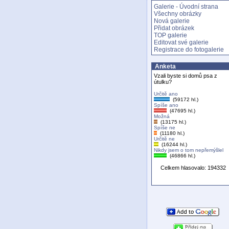
Galerie - Úvodní strana
Všechny obrázky
Nová galerie
Přidat obrázek
TOP galerie
Editovat své galerie
Registrace do fotogalerie
Anketa
Vzali byste si domů psa z
útulku?
Určitě ano
(59172 hl.)
Spíše ano
(47695 hl.)
Možná
(13175 hl.)
Spíše ne
(11180 hl.)
Určitě ne
(16244 hl.)
Nikdy jsem o tom nepřemýšlel
(46866 hl.)
Celkem hlasovalo: 194332