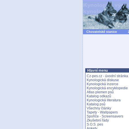
Chovatelské stanice
Hlavní menu
Cz-pes.cz - úvodní stránka
Kynologická diskuse
Kynologická inzerce
Kynologická encyklopedie
Atlas plemen psů
Katalog odkazů
Kynologická literatura
Katalog psů
Všechny články
Tapety - Wallpapers
Spořiče - Screensavers
Zkušební řády
S.O.S. pes
Ankety