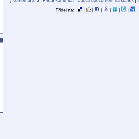
(
Komentáře
: 0 |
Přidat komentář
|
Zaslat upozornění na článek
|
Přidej na:
|
|
|
|
|
|