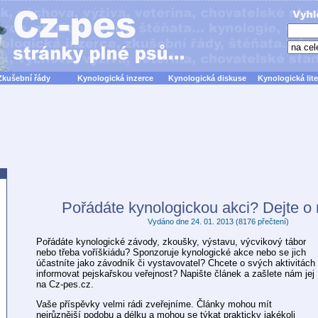
Zkušební řády
Kynologická inzerce
Kynologická diskuse
Kynologická lite
Pořádáte kynologickou akci? Dejte o 
Vydáno dne 24. 01. 2013 (8176 přečtení)
Pořádáte kynologické závody, zkoušky, výstavu, výcvikový tábor
nebo třeba voříškiádu? Sponzoruje kynologické akce nebo se jich
účastníte jako závodník či vystavovatel? Chcete o svých aktivitách
informovat pejskařskou veřejnost? Napište článek a zašlete nám jej
na Cz-pes.cz.
Vaše příspěvky velmi rádi zveřejníme. Články mohou mít
nejrůznější podobu a délku a mohou se týkat prakticky jakékoli