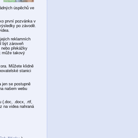
řádných úspěchů ve
ako první pozvánka v
výsledky po závodě.
videa.
ejich reklamních
l být zároveň
y nebo překážky
ak může takový
ora. Můžete klidně
ovatelské stanici
a jen se postupně
i na našem webu
(.doc, .docx, .rtf,
kaz na videa nahraná