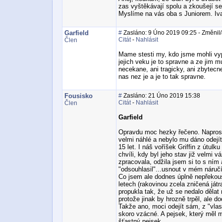
zas vyštěkávají spolu a zkoušejí se
Myslíme na vás oba s Juniorem. Iv
Garfield
#
Zasláno: 9 Úno 2019 09:25 - Změnil/a
Citát
-
Nahlásit
Člen
Mame stesti my, kdo jsme mohli vypr
jejich veku je to spravne a ze jim 
necekane, ani tragicky, ani zbytecne
nas nez je a je to tak spravne.
Fousisko
#
Zasláno: 21 Úno 2019 15:38
Citát
-
Nahlásit
Člen
Garfield
Opravdu moc hezky řečeno. Naprosto
velmi náhlé a nebylo mu dáno odejít
15 let. I náš voříšek Griffin z útulk
chvíli, kdy byl jeho stav již velmi v
zpracovala, odžila jsem si to s ním 
"odsouhlasil"...usnout v mém náručí
Co jsem ale dodnes úplně nepřekou
letech (rakovinou zcela zničená já
propukla tak, že už se nedalo dělat
protože jinak by hrozně trpěl, ale do
Takže ano, moci odejít sám, z "vlas
skoro vzácné. A pejsek, který měl m
šťastný pejsek.