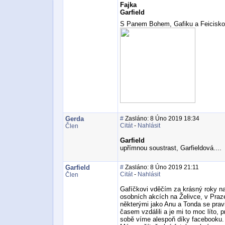
Fajka
Garfield
S Panem Bohem, Gafiku a Feicisk
Gerda
#
Zasláno: 8 Úno 2019 18:34
Citát
-
Nahlásit
Člen
Garfield
upřímnou soustrast, Garfieldová....
Garfield
#
Zasláno: 8 Úno 2019 21:11
Citát
-
Nahlásit
Člen
Gafíčkovi vděčím za krásný roky na
osobních akcích na Želivce, v Praze
některými jako Anu a Tonda se pravi
časem vzdálili a je mi to moc líto, 
sobě víme alespoň díky facebooku.