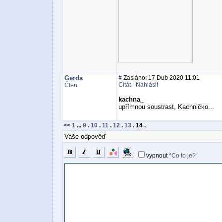
Gerda
#
Zasláno: 17 Dub 2020 11:01
Citát
-
Nahlásit
Člen
kachna_
upřímnou soustrast, Kachničko...
<<
1
...
9
.
10
.
11
.
12
.
13
.
14
.
Vaše odpověď
vypnout
*
Co to je?