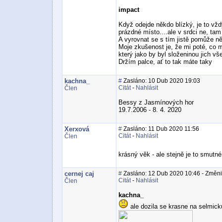
impact
Když odejde někdo blízký, je to vždy
prázdné místo....ale v srdci ne, t
A vyrovnat se s tím jistě pomůže n
Moje zkušenost je, že mi poté, co m
který jako by byl složeninou jich v
Držím palce, ať to tak máte taky
kachna_
#
Zasláno: 10 Dub 2020 19:03
Citát
-
Nahlásit
Člen
Bessy z Jasmínových hor
19.7.2006 - 8. 4. 2020
Xerxová
#
Zasláno: 11 Dub 2020 11:56
Citát
-
Nahlásit
Člen
krásný věk - ale stejně je to smutn
cernej caj
#
Zasláno: 12 Dub 2020 10:46 - Změnil/
Citát
-
Nahlásit
Člen
kachna_
ale dozila se krasne na selmick