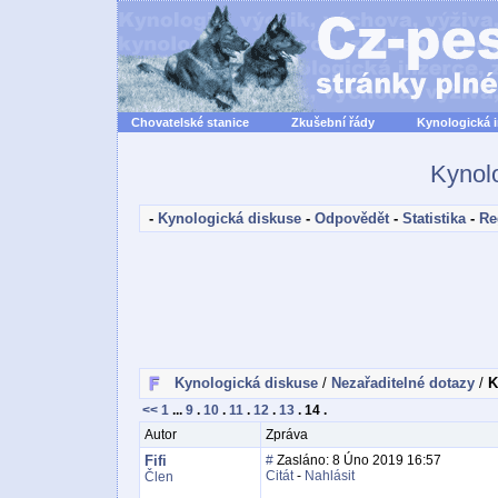
Chovatelské stanice
Zkušební řády
Kynologická 
Kynol
-
Kynologická diskuse
-
Odpovědět
-
Statistika
-
Re
Kynologická diskuse
/
Nezařaditelné dotazy
/
K
<<
1
...
9
.
10
.
11
.
12
.
13
.
14
.
Autor
Zpráva
Fifi
#
Zasláno: 8 Úno 2019 16:57
Citát
-
Nahlásit
Člen