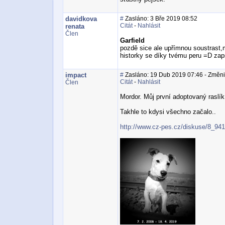
davidkova
#
Zasláno: 3 Bře 2019 08:52
Citát
-
Nahlásit
renata
Člen
Garfield
pozdě sice ale upřímnou soustrast,
historky se díky tvému peru =D zaps
impact
#
Zasláno: 19 Dub 2019 07:46 - Změnil
Citát
-
Nahlásit
Člen
Mordor. Můj první adoptovaný raslík.
Takhle to kdysi všechno začalo..
http://www.cz-pes.cz/diskuse/8_94