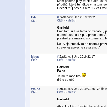
Mám počítač plný fotek z akcí cz-p
příběhů, které tu někde v historii jso
Odešel můj pes a s ním 15 let život
Fifi
#
Zasláno: 8 Úno 2019 22:02
Citát
-
Nahlásit
Člen
Garfield
Procitam si Tve tema od zacatku, js
o umrti psa na cz-psu prave sem. A 
prestrelky a mazani, sprizneni a... Ne
Ne, tvoje prezdivka se nestala pra
stravenej spolecne se psem. :*
Maya
#
Zasláno: 8 Úno 2019 22:17
Citát
-
Nahlásit
Člen
Garfield
Fajka
Je mi to moc líto
držte se obě
Walda
#
Zasláno: 9 Úno 2019 01:26 - Změnil
Citát
-
Nahlásit
Člen
Garfield
Ahoj, koukám, že Garf byl o dvacet 