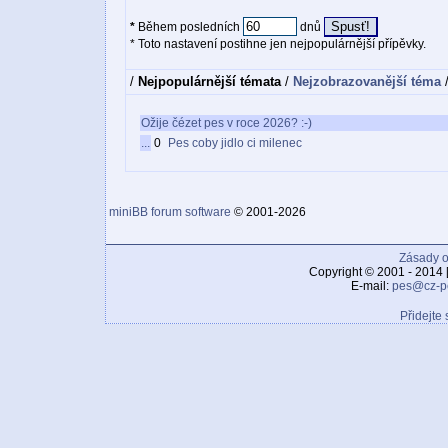
*
Během posledních
dnů
* Toto nastavení postihne jen nejpopulárnější přípěvky.
/
Nejpopulárnější témata
/
Nejzobrazovanější téma
Ožije čézet pes v roce 2026? :-)
...
0
Pes coby jidlo ci milenec
miniBB forum software
© 2001-2026
Zásady o
Copyright © 2001 - 2014 
E-mail:
pes@cz-p
Přidejte 