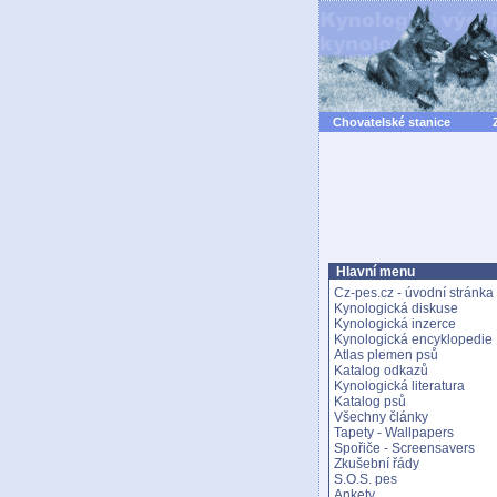
Chovatelské stanice
Hlavní menu
Cz-pes.cz - úvodní stránka
Kynologická diskuse
Kynologická inzerce
Kynologická encyklopedie
Atlas plemen psů
Katalog odkazů
Kynologická literatura
Katalog psů
Všechny články
Tapety - Wallpapers
Spořiče - Screensavers
Zkušební řády
S.O.S. pes
Ankety