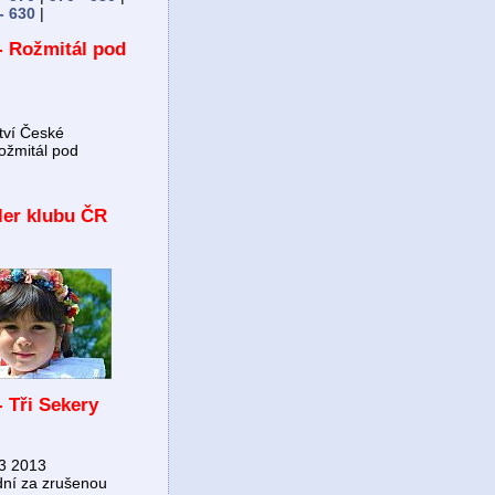
- 630
|
- Rožmitál pod
tví České
ožmitál pod
iler klubu ČR
 Tři Sekery
V3 2013
dní za zrušenou