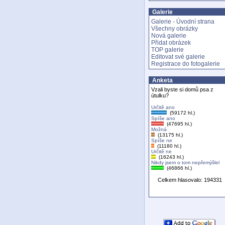
Galerie
Galerie - Úvodní strana
Všechny obrázky
Nová galerie
Přidat obrázek
TOP galerie
Editovat své galerie
Registrace do fotogalerie
Anketa
Vzali byste si domů psa z
útulku?
Určitě ano
(59172 hl.)
Spíše ano
(47695 hl.)
Možná
(13175 hl.)
Spíše ne
(11180 hl.)
Určitě ne
(16243 hl.)
Nikdy jsem o tom nepřemýšlel
(46866 hl.)
Celkem hlasovalo: 194331