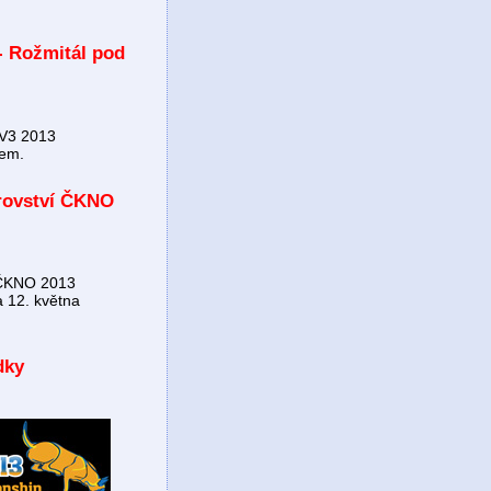
- Rožmitál pod
VV3 2013
nem.
trovství ČKNO
í ČKNO 2013
a 12. května
dky