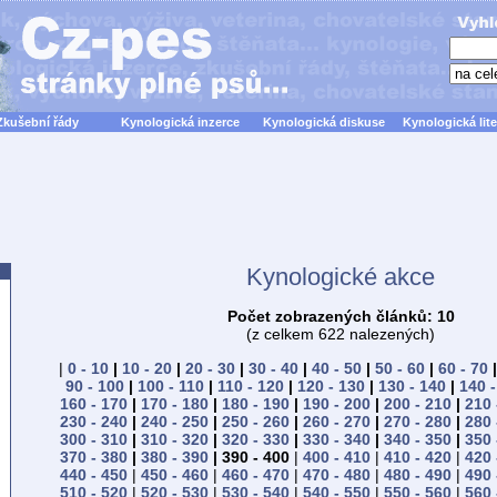
Zkušební řády
Kynologická inzerce
Kynologická diskuse
Kynologická lite
Kynologické akce
Počet zobrazených článků: 10
(z celkem 622 nalezených)
|
0 - 10
|
10 - 20
|
20 - 30
|
30 - 40
|
40 - 50
|
50 - 60
|
60 - 70
90 - 100
|
100 - 110
|
110 - 120
|
120 - 130
|
130 - 140
|
140 -
160 - 170
|
170 - 180
|
180 - 190
|
190 - 200
|
200 - 210
|
210 
230 - 240
|
240 - 250
|
250 - 260
|
260 - 270
|
270 - 280
|
280 
300 - 310
|
310 - 320
|
320 - 330
|
330 - 340
|
340 - 350
|
350 
370 - 380
|
380 - 390
| 390 - 400
|
400 - 410
|
410 - 420
|
420 
440 - 450
|
450 - 460
|
460 - 470
|
470 - 480
|
480 - 490
|
490 
510 - 520
|
520 - 530
|
530 - 540
|
540 - 550
|
550 - 560
|
560 