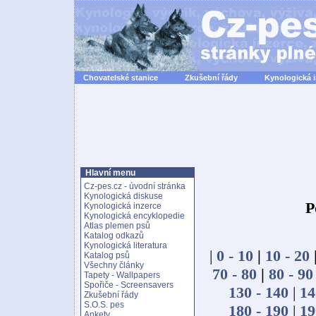
Chovatelské stanice
Zkušební řády
Kynologická 
Hlavní menu
Cz-pes.cz - úvodní stránka
Kynologická diskuse
P
Kynologická inzerce
Kynologická encyklopedie
Atlas plemen psů
Katalog odkazů
Kynologická literatura
|
0 - 10
|
10 - 20
Katalog psů
Všechny články
70 - 80
|
80 - 90
Tapety - Wallpapers
Spořiče - Screensavers
130 - 140
|
14
Zkušební řády
S.O.S. pes
180 - 190
|
19
Ankety