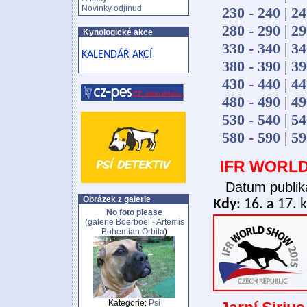
Novinky odjinud
230 - 240
|
24
280 - 290
|
29
Kynologické akce
330 - 340
|
34
KALENDÁŘ AKCÍ
380 - 390
|
39
430 - 440
|
44
480 - 490
|
49
530 - 540
|
54
580 - 590
|
59
IFR WORLD
Datum publik
Obrázek z galerie
Kdy
: 16. a 17.
No foto please
(galerie
Boerboel - Artemis
Bohemian Orbita
)
Kategorie:
Psi