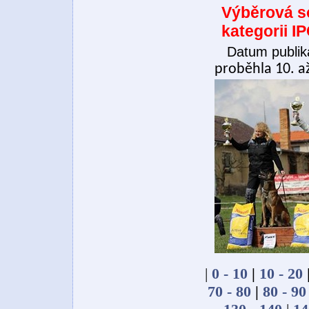
Výběrová so
kategorii I
Datum publik
proběhla 10. a
|
0 - 10
|
10 - 20
70 - 80
|
80 - 90