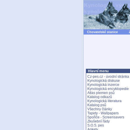
Chovatelské stanice
Hlavní menu
Cz-pes.cz - úvodní stránka
Kynologická diskuse
Kynologická inzerce
Kynologická encyklopedie
Atlas plemen psů
Katalog odkazů
Kynologická literatura
Katalog psů
Všechny články
Tapety - Wallpapers
Spořiče - Screensavers
Zkušební řády
S.O.S. pes
Ankety