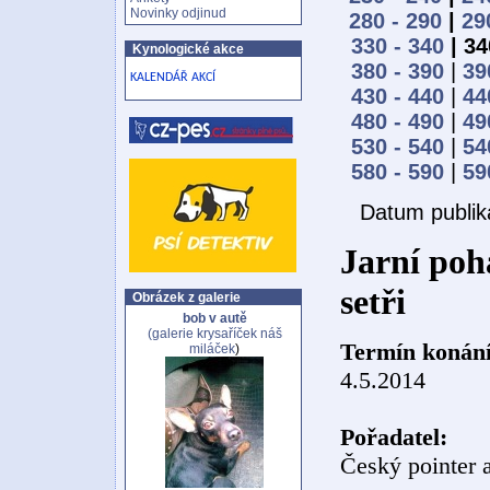
Novinky odjinud
280 - 290
|
29
330 - 340
| 34
Kynologické akce
380 - 390
|
39
KALENDÁŘ AKCÍ
430 - 440
|
44
480 - 490
|
49
530 - 540
|
54
580 - 590
|
59
Datum publik
Jarní po
setři
Obrázek z galerie
bob v autě
(galerie
krysaříček náš
Termín konání
miláček
)
4.5.2014
Pořadatel:
Český pointer a