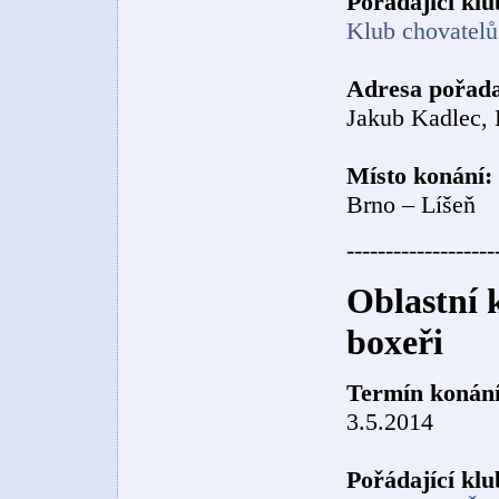
Pořádající klu
Klub chovatelů 
Adresa pořada
Jakub Kadlec, 
Místo konání:
Brno – Líšeň
-------------------
Oblastní 
boxeři
Termín konání
3.5.2014
Pořádající klu