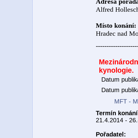
Adresa pořada
Alfred Hollesc
Místo konání:
Hradec nad Mor
-------------------
Mezinárodní
kynologie.
Datum publik
Datum publik
MFT - MF
Termín konání
21.4.2014 - 26
Pořadatel: