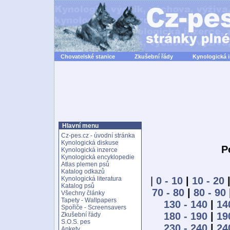
Chovatelské stanice
Zkušební řády
Kynologická 
Hlavní menu
Cz-pes.cz - úvodní stránka
Kynologická diskuse
P
Kynologická inzerce
Kynologická encyklopedie
Atlas plemen psů
Katalog odkazů
|
0 - 10
|
10 - 20
Kynologická literatura
Katalog psů
70 - 80
|
80 - 90
Všechny články
Tapety - Wallpapers
130 - 140
|
14
Spořiče - Screensavers
180 - 190
|
19
Zkušební řády
S.O.S. pes
230 - 240
|
24
Ankety