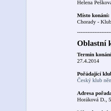
Helena Pešková
Místo konání:
Chorady - Klu
-------------------
Oblastní 
Termín konání
27.4.2014
Pořádající klu
Český klub ně
Adresa pořada
Horáková D., 