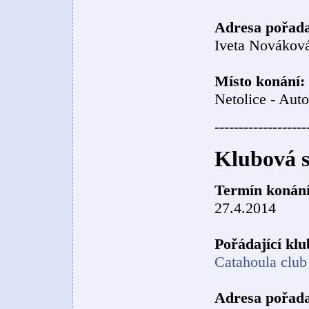
Adresa pořada
Iveta Nováková
Místo konání:
Netolice - Au
-------------------
Klubová s
Termín konání
27.4.2014
Pořádající klu
Catahoula clu
Adresa pořada