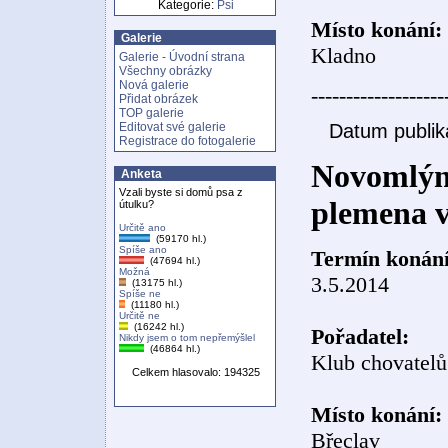
Kategorie:
Psi
Místo konání:
Galerie
Kladno
Galerie - Úvodní strana
Všechny obrázky
Nová galerie
-------------------
Přidat obrázek
TOP galerie
Editovat své galerie
Datum publik
Registrace do fotogalerie
Novomlýn
Anketa
Vzali byste si domů psa z
plemena 
útulku?
Určitě ano
(59170 hl.)
Spíše ano
Termín konání
(47694 hl.)
Možná
3.5.2014
(13175 hl.)
Spíše ne
(11180 hl.)
Určitě ne
(16242 hl.)
Pořadatel:
Nikdy jsem o tom nepřemýšlel
(46864 hl.)
Klub chovatelů
Celkem hlasovalo: 194325
Místo konání:
Břeclav