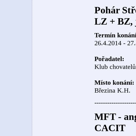
Pohár St
LZ + BZ, 
Termín konání
26.4.2014 - 27
Pořadatel:
Klub chovatelů
Místo konání:
Březina K.H.
-------------------
MFT - angl
CACIT