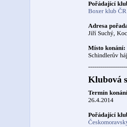
Pořádající klu
Boxer klub ČR
Adresa pořada
Jiří Suchý, Ko
Místo konání:
Schindlerův há
-------------------
Klubová s
Termín konání
26.4.2014
Pořádající klu
Českomoravský