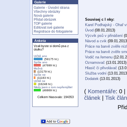
Galerie
Galerie - Úvodní strana
Všechny obrázky
Nová galerie
Souvisej c l nky:
Přidat obrázek
TOP galerie
Karel Podhajský - Ohař v
Editovat své galerie
Úvod
(08.01.2013)
Registrace do fotogalerie
Výcvik psů v přinášení
(0
Návod a cvik
(09.01.2013
Anketa
Práce na barvě zvěře níz
Vzali byste si domů psa z
útulku?
Práce na barvě zvěře srn
Určitě ano
Vodič na řemenu
(12.01.2
(59175 hl.)
Oznamovač
(13.01.2013)
Spíše ano
(47699 hl.)
Hlasič či přivolávač
(13.0
Možná
(13179 hl.)
Služba vodní
(13.01.2013
Spíše ne
(11183 hl.)
Dodatek
(13.01.2013)
Určitě ne
(16248 hl.)
Nikdy jsem o tom nepřemýšlel
(
Komentáře
: 0 |
(46869 hl.)
článek
|
Tisk člá
Celkem hlasovalo: 194353
Při