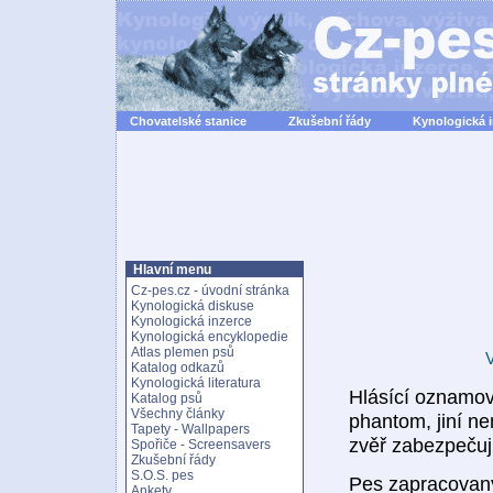
Chovatelské stanice
Zkušební řády
Kynologická 
Hlavní menu
Cz-pes.cz - úvodní stránka
Kynologická diskuse
Kynologická inzerce
Kynologická encyklopedie
Atlas plemen psů
V
Katalog odkazů
Kynologická literatura
Hlásící oznamova
Katalog psů
Všechny články
phantom, jiní ne
Tapety - Wallpapers
zvěř zabezpečuj
Spořiče - Screensavers
Zkušební řády
S.O.S. pes
Pes zapracovaný
Ankety