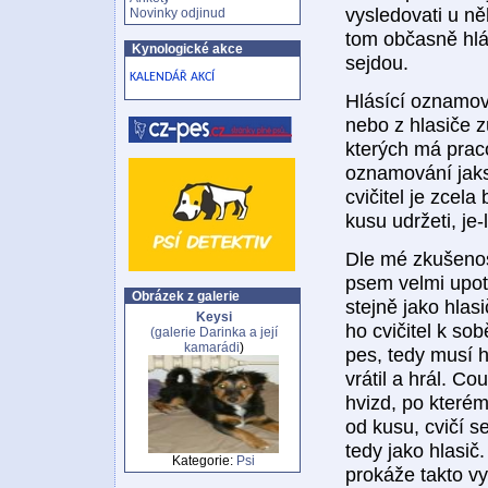
vysledovati u něh
Novinky odjinud
tom občasně hlás
Kynologické akce
sejdou.
KALENDÁŘ AKCÍ
Hlásící oznamov
nebo z hlasiče z
kterých má praco
oznamování jaksi
cvičitel je zcel
kusu udržeti, je-
Dle mé zkušenos
psem velmi upot
Obrázek z galerie
stejně jako hlas
Keysi
ho cvičitel k so
(galerie
Darinka a její
kamarádi
)
pes, tedy musí h
vrátil a hrál. C
hvizd, po které
od kusu, cvičí s
tedy jako hlasič
Kategorie:
Psi
prokáže takto v