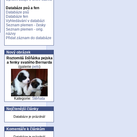
Databáze psů a fen
Databáze psů
Databáze fen
Vyhledávání v databázi
Seznam plemen - česky
Seznam plemen - orig.
názvy
Přidat záznam do databáze
Nový obrázek
Roztomilá štěňátka pejska
a fenky svatého Bernarda
(galerie
pets
)
Kategorie:
Štěňata
Nejčtenější články
Databáze je prázdná!
Komentáře k článkům
Databáze je prázdná!