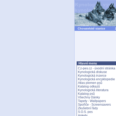
Chovatelské stanice
Hlavní menu
Cz-pes.cz - úvodní stránka
Kynologická diskuse
Kynologická inzerce
Kynologická encyklopedie
Atlas plemen psů
Katalog odkazů
Kynologická literatura
Katalog psů
Všechny články
Tapety - Wallpapers
Spořiče - Screensavers
Zkušební řády
S.O.S. pes
Ankety