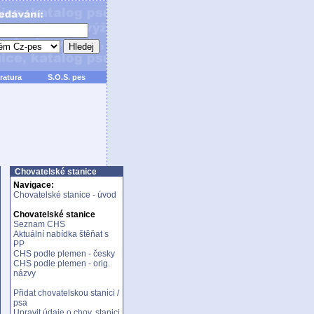
ratura
S.O.S. pes
Chovatelské stanice
Navigace:
Chovatelské stanice - úvod
Chovatelské stanice
Seznam CHS
Aktuální nabídka štěňat s
PP
CHS podle plemen - česky
CHS podle plemen - orig.
názvy
Přidat chovatelskou stanici /
psa
Upravit údaje o chov. stanici