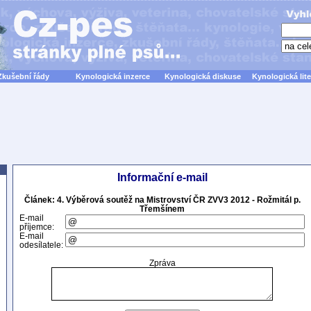
Zkušební řády
Kynologická inzerce
Kynologická diskuse
Kynologická lite
Informační e-mail
Článek: 4. Výběrová soutěž na Mistrovství ČR ZVV3 2012 - Rožmitál p.
Třemšínem
E-mail
příjemce:
E-mail
odesílatele:
Zpráva