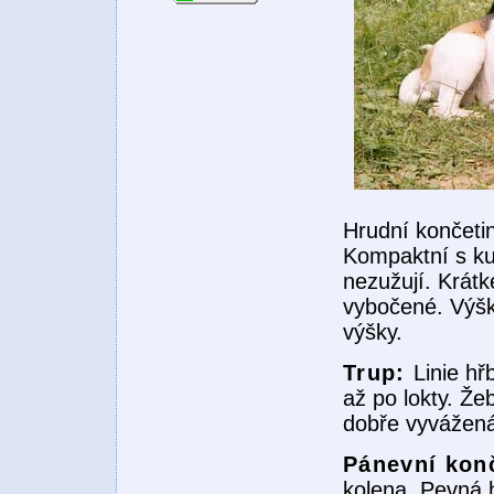
Hrudní končeti
Kompaktní s ku
nezužují. Krátk
vybočené. Výška
výšky.
Trup:
Linie h
až po lokty. Že
dobře vyvážená,
Pánevní kon
kolena. Pevná 