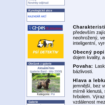
Novinky odjinud
Kynologické akce
KALENDÁŘ AKCÍ
Charakterist
především zajíc
neohrožený, vel
inteligentní, v
Obecný pop
dojem kvality, 
Obrázek z galerie
Povaha:
Lask
Aktuální foto
bázlivosti.
(galerie
Bard - léto 2008
)
Hlava a leb
jemnější, bez 
mírně klenutá,
Kategorie:
Psi
hrbolem. Výraz
vzdálenost mez
Galerie