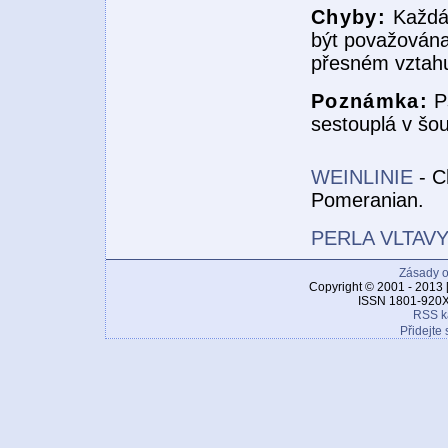
Chyby:
Každá
být považována
přesném vztahu
Poznámka:
Ps
sestouplá v šou
WEINLINIE
- Ch
Pomeranian.
PERLA VLTAV
Zásady o
Copyright © 2001 - 2013 
ISSN 1801-920X
RSS k
Přidejte 