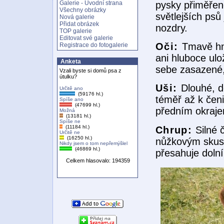
pysky přiměřeně
Galerie - Úvodní strana
Všechny obrázky
světlejších psů
Nová galerie
Přidat obrázek
nozdry.
TOP galerie
Editovat své galerie
Oči:
Tmavě hn
Registrace do fotogalerie
ani hluboce ul
Anketa
sebe zasazené
Vzali byste si domů psa z
útulku?
Uši:
Dlouhé, d
Určitě ano
(59176 hl.)
téměř až k čen
Spíše ano
(47699 hl.)
předním okrajem
Možná
(13181 hl.)
Spíše ne
(11184 hl.)
Chrup:
Silné 
Určitě ne
(16250 hl.)
nůžkovým skus
Nikdy jsem o tom nepřemýšlel
(46869 hl.)
přesahuje dolní
Celkem hlasovalo: 194359