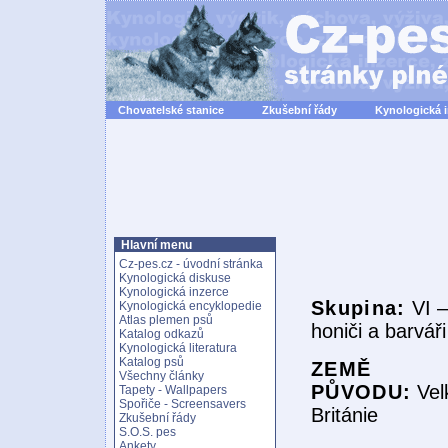
Chovatelské stanice
Zkušební řády
Kynologická 
Hlavní menu
Cz-pes.cz - úvodní stránka
Kynologická diskuse
Kynologická inzerce
Skupina:
VI –
Kynologická encyklopedie
Atlas plemen psů
honiči a barváři
Katalog odkazů
Kynologická literatura
Katalog psů
ZEMĚ
Všechny články
PŮVODU:
Vel
Tapety - Wallpapers
Spořiče - Screensavers
Británie
Zkušební řády
S.O.S. pes
Ankety