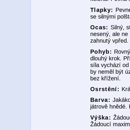
Tlapky:
Pevné
se silnými polšt
Ocas:
Silný, 
nesený, ale ne
zahnutý vpřed.
Pohyb:
Rovný
dlouhý krok. P
síla vychází o
by neměl být ú
bez křížení.
Osrstění:
Krá
Barva:
Jakáko
játrově hnědé. 
Výška:
Žádouc
Žádoucí maximá