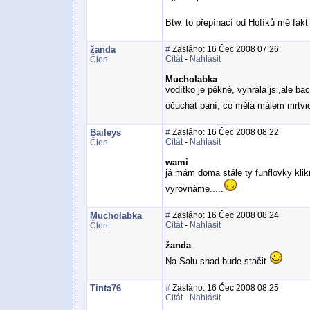
Btw. to přepínací od Hofíků mě fakt
žanda
#
Zasláno: 16 Čec 2008 07:26
Citát
-
Nahlásit
Člen
Mucholabka
vodítko je pěkné, vyhrála jsi,ale b
očuchat paní, co měla málem mrtvic
Baileys
#
Zasláno: 16 Čec 2008 08:22
Citát
-
Nahlásit
Člen
wami
já mám doma stále ty funflovky klikr
vyrovnáme.....
Mucholabka
#
Zasláno: 16 Čec 2008 08:24
Citát
-
Nahlásit
Člen
žanda
Na Salu snad bude stačit
Tinta76
#
Zasláno: 16 Čec 2008 08:25
Citát
-
Nahlásit