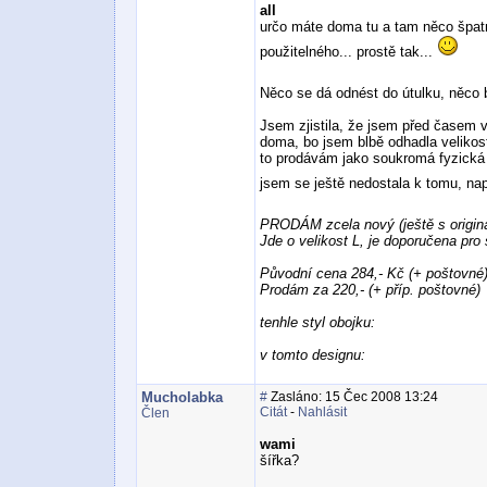
all
určo máte doma tu a tam něco špat
použitelného... prostě tak...
Něco se dá odnést do útulku, něco b
Jsem zjistila, že jsem před časem v
doma, bo jsem blbě odhadla velikost
to prodávám jako soukromá fyzická 
jsem se ještě nedostala k tomu, nap
PRODÁM zcela nový (ještě s originá
Jde o velikost L, je doporučena pro s
Původní cena 284,- Kč (+ poštovné
Prodám za 220,- (+ příp. poštovné)
tenhle styl obojku:
v tomto designu:
Mucholabka
#
Zasláno: 15 Čec 2008 13:24
Citát
-
Nahlásit
Člen
wami
šířka?