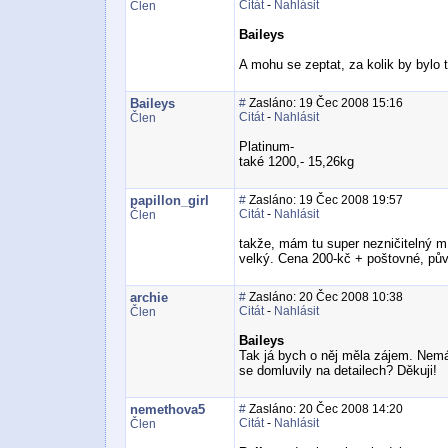
Citát
-
Nahlásit
Člen
Baileys
A mohu se zeptat, za kolik by bylo 
Baileys
#
Zasláno: 19 Čec 2008 15:16
Citát
-
Nahlásit
Člen
Platinum-
také 1200,- 15,26kg
papillon_girl
#
Zasláno: 19 Čec 2008 19:57
Citát
-
Nahlásit
Člen
takže, mám tu super nezničitelný mí
velký. Cena 200-kč + poštovné, pů
archie
#
Zasláno: 20 Čec 2008 10:38
Citát
-
Nahlásit
Člen
Baileys
Tak já bych o něj měla zájem. Nem
se domluvily na detailech? Děkuji!
nemethova5
#
Zasláno: 20 Čec 2008 14:20
Citát
-
Nahlásit
Člen