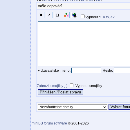
Vaše odpověď
vypnout
*
Co to je?
»
Uživatelské jméno:
Heslo:
Zobrazit smajlíky ;-)
Vypnout smajlíky
miniBB forum software
© 2001-2026