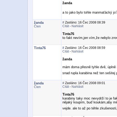
žanda
a to jako bylo tohle manmaťácký jo
žanda
#
Zasláno: 16 Čec 2008 08:39
Citát
-
Nahlásit
Člen
Tinta76
to fakt nevím,jen vím,že nebylo zrovn
Tinta76
#
Zasláno: 16 Čec 2008 08:59
Citát
-
Nahlásit
žanda
mám doma přesně tyhle dvě, úplně ste
snad rupla karabina než ten sešitej
žanda
#
Zasláno: 16 Čec 2008 09:01
Citát
-
Nahlásit
Člen
Tinta76
karabiny taky moc nevydrží to je fa
nějaký koupím, buď koukám,aby měl
vejde. ale to až po téhle zkušenosti