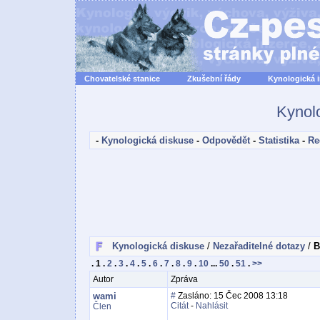
Chovatelské stanice
Zkušební řády
Kynologická 
Kynol
-
Kynologická diskuse
-
Odpovědět
-
Statistika
-
Re
Kynologická diskuse
/
Nezařaditelné dotazy
/
B
.
1
.
2
.
3
.
4
.
5
.
6
.
7
.
8
.
9
.
10
...
50
.
51
.
>>
Autor
Zpráva
wami
#
Zasláno: 15 Čec 2008 13:18
Citát
-
Nahlásit
Člen