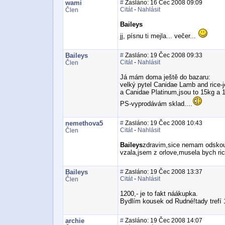
wami
#
Zasláno: 16 Čec 2008 09:09
Citát
-
Nahlásit
Člen
Baileys
jj, písnu ti mejla... večer...
Baileys
#
Zasláno: 19 Čec 2008 09:33
Citát
-
Nahlásit
Člen
Já mám doma ještě do bazaru:
velký pytel Canidae Lamb and rice-j
a Canidae Platinum,jsou to 15kg a 
PS-vyprodávám sklad....
nemethova5
#
Zasláno: 19 Čec 2008 10:43
Citát
-
Nahlásit
Člen
Baileys
zdravim,sice nemam odskous
vzala,jsem z orlove,musela bych rict
Baileys
#
Zasláno: 19 Čec 2008 13:37
Citát
-
Nahlásit
Člen
1200,- je to fakt náákupka.
Bydlím kousek od Rudné!tady trefí
archie
#
Zasláno: 19 Čec 2008 14:07