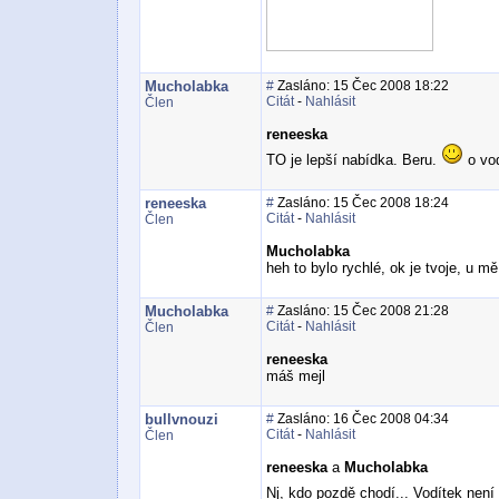
Mucholabka
#
Zasláno: 15 Čec 2008 18:22
Citát
-
Nahlásit
Člen
reneeska
TO je lepší nabídka. Beru.
o vod
reneeska
#
Zasláno: 15 Čec 2008 18:24
Citát
-
Nahlásit
Člen
Mucholabka
heh to bylo rychlé, ok je tvoje, u mě
Mucholabka
#
Zasláno: 15 Čec 2008 21:28
Citát
-
Nahlásit
Člen
reneeska
máš mejl
bullvnouzi
#
Zasláno: 16 Čec 2008 04:34
Citát
-
Nahlásit
Člen
reneeska
a
Mucholabka
Nj, kdo pozdě chodí... Vodítek není