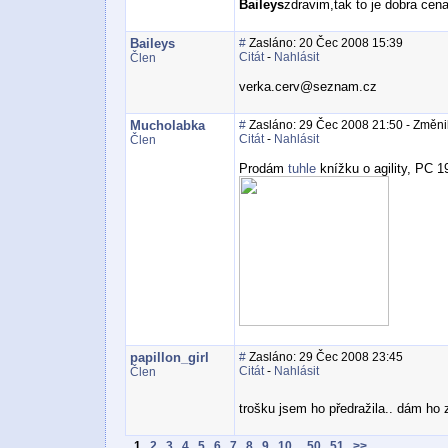
Baileys
zdravim,tak to je dobra cen
Baileys
#
Zasláno: 20 Čec 2008 15:39
Citát
-
Nahlásit
Člen
verka.cerv@seznam.cz
Mucholabka
#
Zasláno: 29 Čec 2008 21:50 - Změni
Citát
-
Nahlásit
Člen
Prodám
tuhle
knížku o agility, PC 1
papillon_girl
#
Zasláno: 29 Čec 2008 23:45
Citát
-
Nahlásit
Člen
trošku jsem ho předražila.. dám ho
.
1
.
2
.
3
.
4
.
5
.
6
.
7
.
8
.
9
.
10
...
50
.
51
.
>>