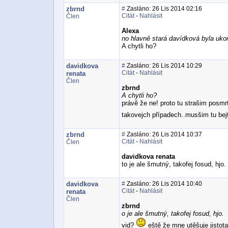
zbrnd
#
Zasláno: 26 Lis 2014 02:16
Citát
-
Nahlásit
Člen
Alexa
no hlavně stará davídková byla uko
A chytli ho?
davidkova
#
Zasláno: 26 Lis 2014 10:29
Citát
-
Nahlásit
renata
Člen
zbrnd
A chytli ho?
právě že ne! proto tu strašim posmr
takovejch případech..musšim tu be
zbrnd
#
Zasláno: 26 Lis 2014 10:37
Citát
-
Nahlásit
Člen
davidkova renata
to je ale šmutný, takofej fosud, hjo.
davidkova
#
Zasláno: 26 Lis 2014 10:40
Citát
-
Nahlásit
renata
Člen
zbrnd
o je ale šmutný, takofej fosud, hjo.
vid?
eště že mne utěšuje jistot