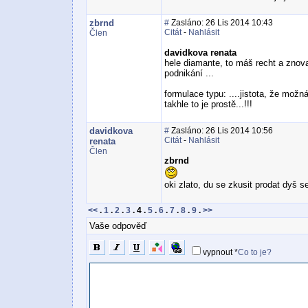
zbrnd
#
Zasláno: 26 Lis 2014 10:43
Citát
-
Nahlásit
Člen
davidkova renata
hele diamante, to máš recht a znova
podnikání ...
formulace typu: ....jistota, že možn
takhle to je prostě...!!!
davidkova
#
Zasláno: 26 Lis 2014 10:56
Citát
-
Nahlásit
renata
Člen
zbrnd
oki zlato, du se zkusit prodat dyš 
<<
.
1
.
2
.
3
.
4
.
5
.
6
.
7
.
8
.
9
.
>>
Vaše odpověď
vypnout
*
Co to je?