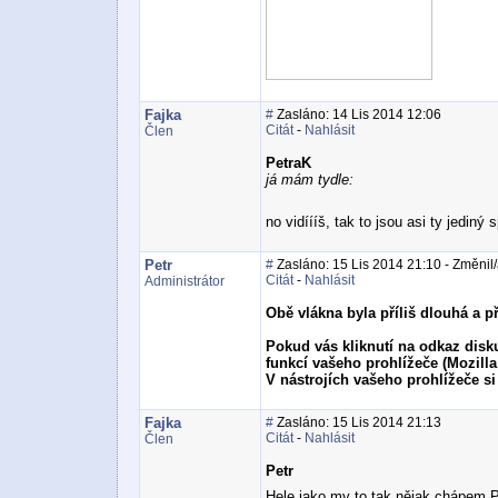
Fajka
#
Zasláno: 14 Lis 2014 12:06
Citát
-
Nahlásit
Člen
PetraK
já mám tydle:
no vidíííš, tak to jsou asi ty jediný
Petr
#
Zasláno: 15 Lis 2014 21:10 - Změnil/
Citát
-
Nahlásit
Administrátor
Obě vlákna byla příliš dlouhá a př
Pokud vás kliknutí na odkaz disk
funkcí vašeho prohlížeče (Mozilla
V nástrojích vašeho prohlížeče si 
Fajka
#
Zasláno: 15 Lis 2014 21:13
Citát
-
Nahlásit
Člen
Petr
Hele jako my to tak nějak chápem 