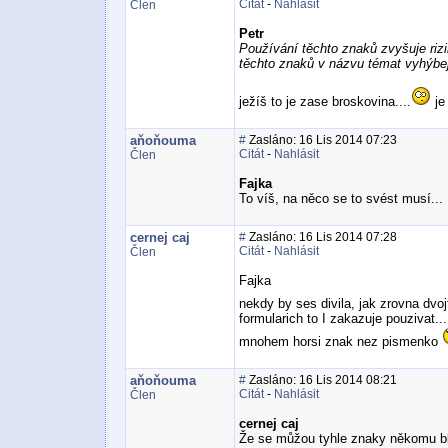
Citát
-
Nahlásit
Člen
Petr
Používání těchto znaků zvyšuje riz
těchto znaků v názvu témat vyhýbej
ježíš to je zase broskovina....
je
aňoňouma
#
Zasláno: 16 Lis 2014 07:23
Citát
-
Nahlásit
Člen
Fajka
To víš, na něco se to svést musí...
cernej caj
#
Zasláno: 16 Lis 2014 07:28
Citát
-
Nahlásit
Člen
Fajka
nekdy by ses divila, jak zrovna dv
formularich to I zakazuje pouzivat..
mnohem horsi znak nez pismenko
aňoňouma
#
Zasláno: 16 Lis 2014 08:21
Citát
-
Nahlásit
Člen
cernej caj
Že se můžou tyhle znaky někomu blb