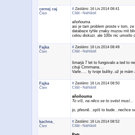
cernej caj
#
Zasláno: 16 Lis 2014 08:41
Citát
-
Nahlásit
Člen
aňoňouma
asi je tam problem proste v tom, ze 
databaze tyhle znaky muzou mit bliv
celou diskuzi. ale 100x nic umorilo o
Fajka
#
Zasláno: 16 Lis 2014 08:49
Citát
-
Nahlásit
Člen
šmarjá 7 let to fungovalo a ted to n
cituji Cimrmana....
Varle..... ty tvoje bulíky..už je mám
Fajka
#
Zasláno: 16 Lis 2014 08:50
Citát
-
Nahlásit
Člen
aňoňouma
To víš, na něco se to svést musí...
jo, přesně...spíš to bude...nechce s
kachna_
#
Zasláno: 16 Lis 2014 08:52
Citát
-
Nahlásit
Člen
Petr