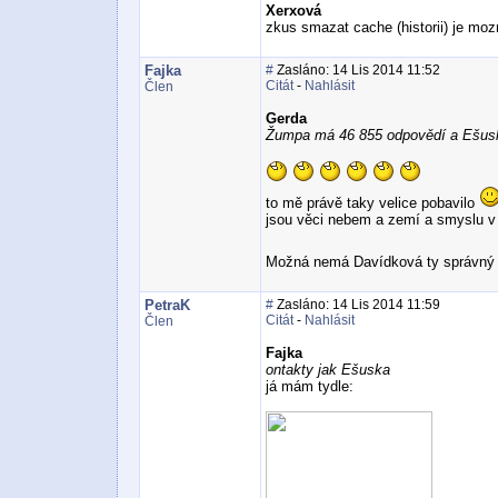
Xerxová
zkus smazat cache (historii) je moz
Fajka
#
Zasláno: 14 Lis 2014 11:52
Citát
-
Nahlásit
Člen
Gerda
Žumpa má 46 855 odpovědí a Ešusk
to mě právě taky velice pobavilo
jsou věci nebem a zemí a smyslu v 
Možná nemá Davídková ty správný 
PetraK
#
Zasláno: 14 Lis 2014 11:59
Citát
-
Nahlásit
Člen
Fajka
ontakty jak Ešuska
já mám tydle: