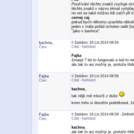
Používání těchto znaků zvyšuje riz
těchto znaků v názvu témat vyhýbej
no oni se také můžou lidi začít při 
cernej caj
pokud bych někomu uzavřela několik l
jeden z mála pořád ochoten radit (t
"jako v bavlnce".
kachna_
#
Zasláno: 16 Lis 2014 08:54
Citát
-
Nahlásit
Člen
Fajka
šmarjá 7 let to fungovalo a ted to ne
ale tak to asi možný je, protože tř
Fajka
#
Zasláno: 16 Lis 2014 08:56
Citát
-
Nahlásit
Člen
kachna_
tak nějk mě mluvíš z duše
krom toho si dovolím podotknout, že
Fajka
#
Zasláno: 16 Lis 2014 08:59 - Změnil/
Citát
-
Nahlásit
Člen
kachna_
ale tak to asi možný je, protože tř