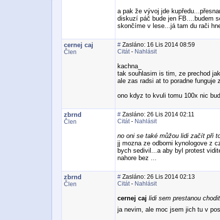
a pak že vývoj jde kupředu...přesn
diskuzí páč bude jen FB....budem se
skončíme v lese...já tam du rači hn
cernej caj
#
Zasláno: 16 Lis 2014 08:59
Citát
-
Nahlásit
Člen
kachna_
tak souhlasim is tim, ze prechod jak
ale zas radsi at to poradne funguje 
ono kdyz to kvuli tomu 100x nic bude
zbrnd
#
Zasláno: 26 Lis 2014 02:11
Citát
-
Nahlásit
Člen
no oni se také můžou lidi začít při 
jj mozna ze odborni kynologove z cz
bych sedivil...a aby byl protest vi
nahore bez ...
zbrnd
#
Zasláno: 26 Lis 2014 02:13
Citát
-
Nahlásit
Člen
cernej caj
lidi sem prestanou chodit
ja nevim, ale moc jsem jich tu v po