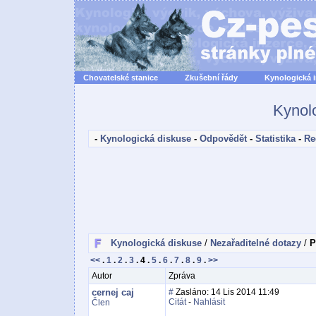
Chovatelské stanice
Zkušební řády
Kynologická 
Kynol
-
Kynologická diskuse
-
Odpovědět
-
Statistika
-
Re
Kynologická diskuse
/
Nezařaditelné dotazy
/
P
<<
.
1
.
2
.
3
.
4
.
5
.
6
.
7
.
8
.
9
.
>>
Autor
Zpráva
cernej caj
#
Zasláno: 14 Lis 2014 11:49
Citát
-
Nahlásit
Člen