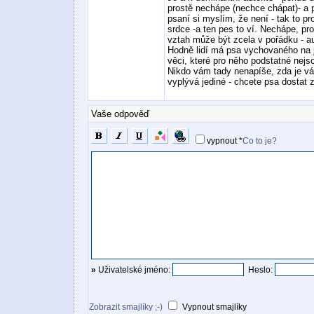
prostě nechápe (nechce chápat)- a 
psaní si myslím, že není - tak to p
srdce -a ten pes to ví. Nechápe, p
vztah může být zcela v pořádku - au
Hodně lidí má psa vychovaného na je
věci, které pro něho podstatné nejso
Nikdo vám tady nenapíše, zda je váš 
vyplývá jediné - chcete psa dostat z
Vaše odpověď
vypnout
*
Co to je?
»
Uživatelské jméno:
Heslo:
Zobrazit smajlíky ;-)
Vypnout smajlíky