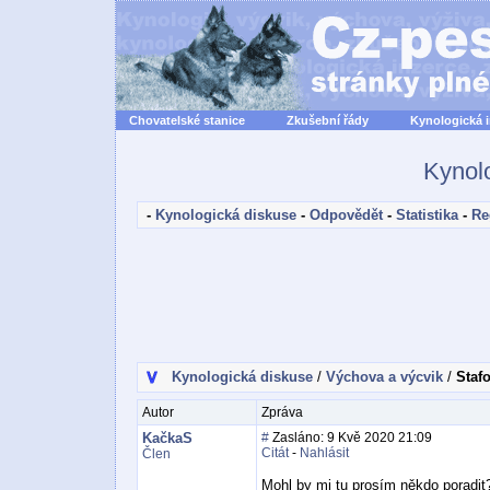
Chovatelské stanice
Zkušební řády
Kynologická 
Kynol
-
Kynologická diskuse
-
Odpovědět
-
Statistika
-
Re
Kynologická diskuse
/
Výchova a výcvik
/
Stafo
Autor
Zpráva
KačkaS
#
Zasláno: 9 Kvě 2020 21:09
Citát
-
Nahlásit
Člen
Mohl by mi tu prosím někdo poradit?