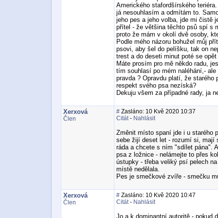
Amerického stafordšírského teriéra.
já nesouhlasím a odmítám to. Samoz
jeho pes a jeho volba, jde mi čistě j
přítel - že většina těchto psů spí s 
proto že mám v okolí dvě osoby, kt
Podle mého názoru bohužel můj příte
psovi, aby šel do pelíšku, tak on 
trest a do deseti minut poté se opět 
Máte prosím pro mě někdo radu, jest
tím souhlasí po mém naléhání,- ale 
pravda ? Opravdu platí, že starého 
respekt svého psa nezíská?
Dekuju všem za případné rady, ja n
Xerxová
#
Zasláno: 10 Kvě 2020 10:37
Citát
-
Nahlásit
Člen
Změnit místo spaní jde i u starého p
sebe žijí deset let - rozumí si, mají
ráda a chcete s ním "sdílet pána". 
psa z ložnice - nelámejte to přes ko
ústupky - třeba veliký psí pelech na
místě nedělala.
Pes je smečkové zvíře - smečku mu n
Xerxová
#
Zasláno: 10 Kvě 2020 10:47
Citát
-
Nahlásit
Člen
Jo a k dominantní autoritě - pokud