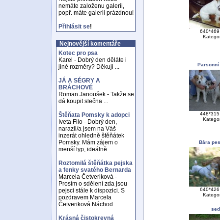
nemáte založenu galerii,
popř. máte galerii prázdnou!
Přihlásit se
!
640*469 
Katego
Nejnovější komentáře
Kotec pro psa
Karel - Dobrý den děláte i
Parsonní
jiné rozměry? Děkuji ...
JÁ A SÉGRY A
BRÁCHOVÉ
Roman Janoušek - Takže se
dá koupit slečna ...
448*315 
Štěňata Pomsky k adopci
Katego
Iveta Filo - Dobrý den,
narazil/a jsem na Váš
inzerát ohledně štěňátek
Pomsky. Mám zájem o
Bára pes
menší typ, ideálně ...
Roztomilá štěňátka pejska
a fenky svatého Bernarda
Marcela Četveriková -
Prosím o sdělení zda jsou
640*426 
pejsci stále k dispozici. S
Katego
pozdravem Marcela
Četveriková Náchod ...
sed
Krásná čistokrevná