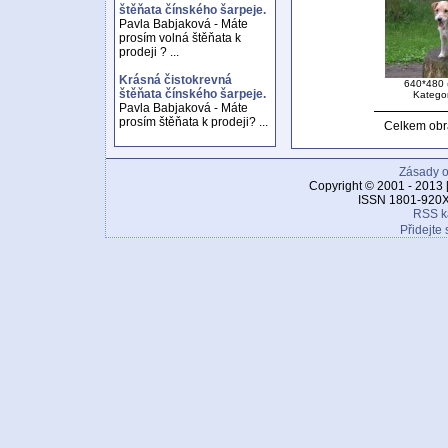
štěňata čínského šarpeje.
Pavla Babjaková - Máte
prosím volná štěňata k
prodeji ? ...
Krásná čistokrevná
640*480 
štěňata čínského šarpeje.
Katego
Pavla Babjaková - Máte
prosím štěňata k prodeji? ...
Celkem obr
Zásady o
Copyright © 2001 - 2013 
ISSN 1801-920X
RSS k
Přidejte 