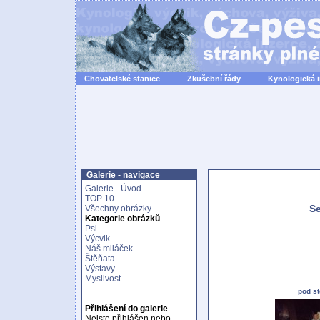
Chovatelské stanice
Zkušební řády
Kynologická 
Galerie - navigace
Galerie - Úvod
TOP 10
Se
Všechny obrázky
Kategorie obrázků
Psi
Výcvik
Náš miláček
Štěňata
Výstavy
Myslivost
pod st
Přihlášení do galerie
Nejste přihlášen nebo