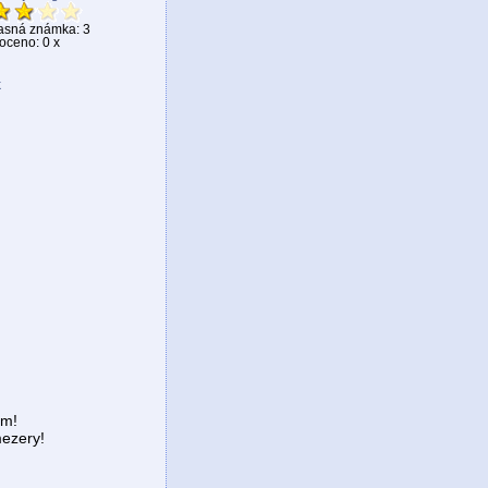
asná známka: 3
ceno: 0 x
k
em!
ezery!