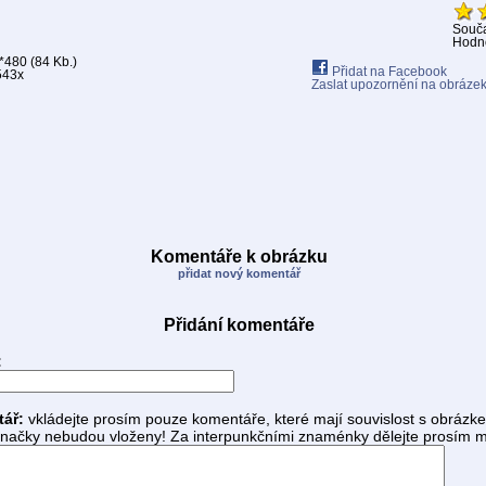
Souč
Hodno
480 (84 Kb.)
Přidat na Facebook
543x
Zaslat upozornění na obráze
Komentáře k obrázku
přidat nový komentář
Přidání komentáře
:
tář:
vkládejte prosím pouze komentáře, které mají souvislost s obrázk
ačky nebudou vloženy! Za interpunkčními znaménky dělejte prosím m