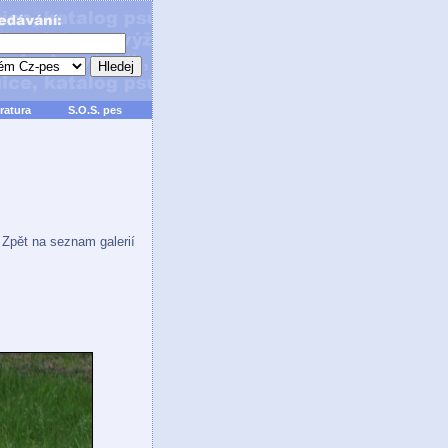
ratura
S.O.S. pes
Zpět na seznam galerií