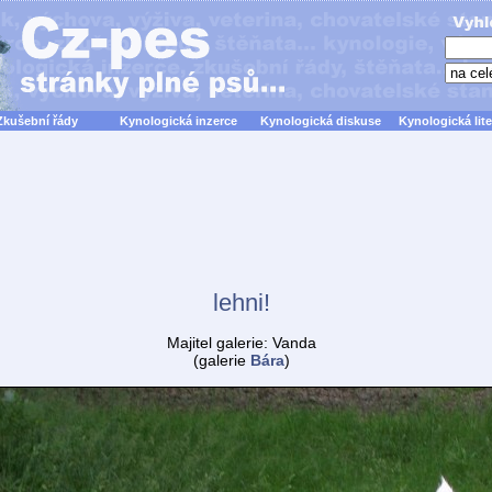
Zkušební řády
Kynologická inzerce
Kynologická diskuse
Kynologická lite
lehni!
Majitel galerie: Vanda
(galerie
Bára
)