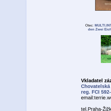
Otec:
MULTI.IN
den Zwei Eic
Vkladatel z
Chovatelská
reg. FCI 592
email:terrie
tel.Praha-Žiž