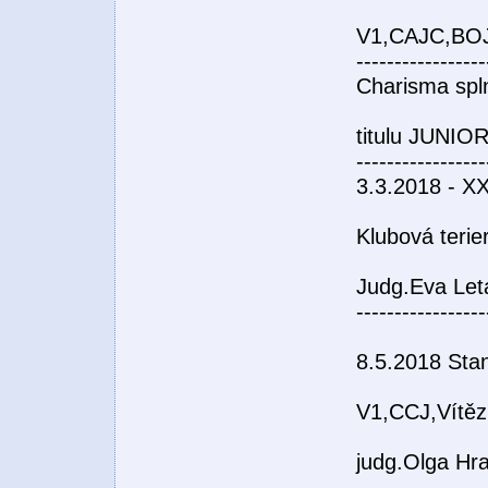
V1,CAJC,BOJ
-----------------
Charisma spln
titulu JUNI
-----------------
3.3.2018 - XX
Klubová teri
Judg.Eva Le
-----------------
8.5.2018 Stan
V1,CCJ,Vítěz 
judg.Olga Hr
-----------------