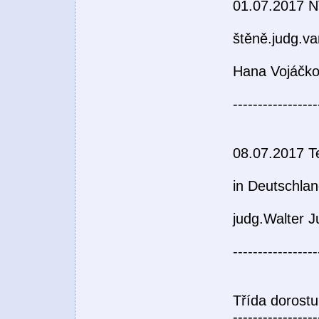
01.07.2017 N
štěně.judg.v
Hana Vojáčk
-----------------
08.07.2017 T
in Deutschlan
judg.Walter J
-----------------
Třída dorostu
-----------------