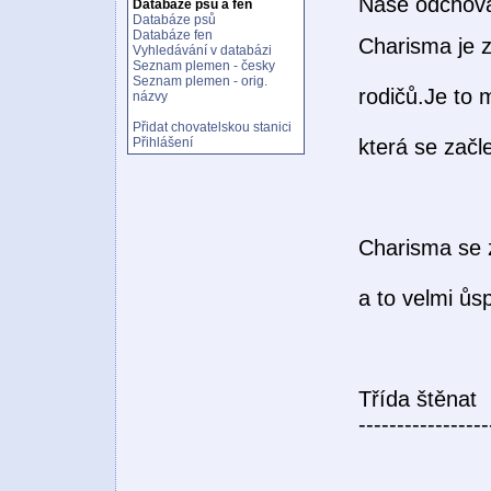
Naše odchova
Databáze psů a fen
Databáze psů
Databáze fen
Charisma je 
Vyhledávání v databázi
Seznam plemen - česky
Seznam plemen - orig.
rodičů.Je to 
názvy
Přidat chovatelskou stanici
která se začl
Přihlášení
Charisma se 
a to velmi ůs
Třída štěnat
-----------------