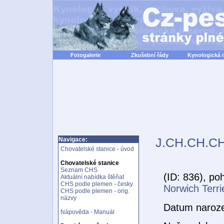
Fotogalerie
Zkušební řády
Kynologická 
J.CH.CH.CH
Navigace:
Chovatelské stanice - úvod
Chovatelské stanice
Seznam CHS
(ID: 836), po
Aktuální nabídka štěňat
CHS podle plemen - česky
Norwich Terri
CHS podle plemen - orig.
názvy
Datum naroz
Nápověda - Manuál