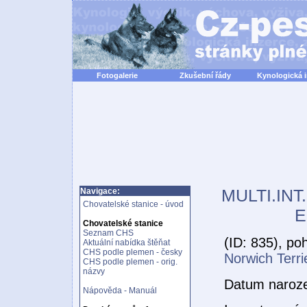
Fotogalerie
Zkušební řády
Kynologická 
MULTI.INT
Navigace:
Chovatelské stanice - úvod
E
Chovatelské stanice
Seznam CHS
(ID: 835), po
Aktuální nabídka štěňat
CHS podle plemen - česky
Norwich Terri
CHS podle plemen - orig.
názvy
Datum naroz
Nápověda - Manuál