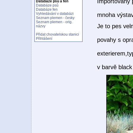
Importovaný 
Databáze psů a fen
Databáze psů
Databáze fen
Vyhledávání v databázi
mnoha výstav
Seznam plemen - česky
Seznam plemen - orig.
Je to pes vel
názvy
Přidat chovatelskou stanici
povahy s opr
Přihlášení
exterierem,t
v barvě black