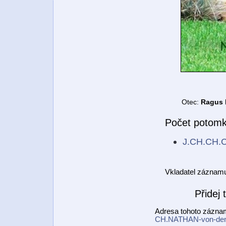
Otec:
Ragus 
Počet potomk
J.CH.CH.C
Vkladatel záznam
Přidej
Adresa tohoto zázn
CH.NATHAN-von-den-