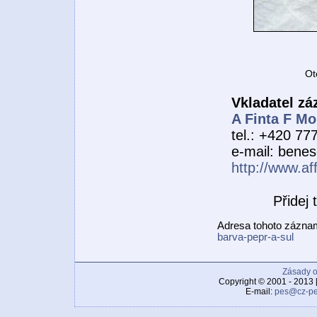
Ot
Vkladatel z
A Finta F Mo
tel.: +420 7
e-mail: bene
http://www.af
Přidej
Adresa tohoto zázn
barva-pepr-a-sul
Zásady o
Copyright © 2001 - 2013 
E-mail:
pes@cz-pe