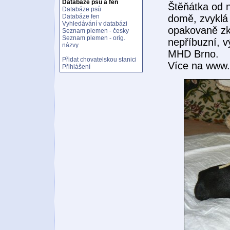
Databáze psů a fen
Štěňátka od n
Databáze psů
domě, zvyklá
Databáze fen
Vyhledávání v databázi
opakovaně zk
Seznam plemen - česky
Seznam plemen - orig.
nepříbuzní, 
názvy
MHD Brno.
Přidat chovatelskou stanici
Více na www.
Přihlášení