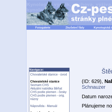
Fotogalerie
Zkušební řády
Kynologická 
Ště
Navigace:
Chovatelské stanice - úvod
(ID: 629),
Na
Chovatelské stanice
Seznam CHS
Schnauzer
Aktuální nabídka štěňat
CHS podle plemen - česky
Datum naroze
CHS podle plemen - orig.
názvy
Plánujeme no
Nápověda - Manuál