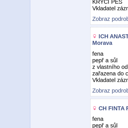
KRYCÍ PES
Vkladatel zá
Zobraz podrob
ICH ANAST
Morava
fena
pepř a sůl
z vlastního o
zařazena do 
Vkladatel zá
Zobraz podrob
CH FINTA 
fena
pepř a sůl