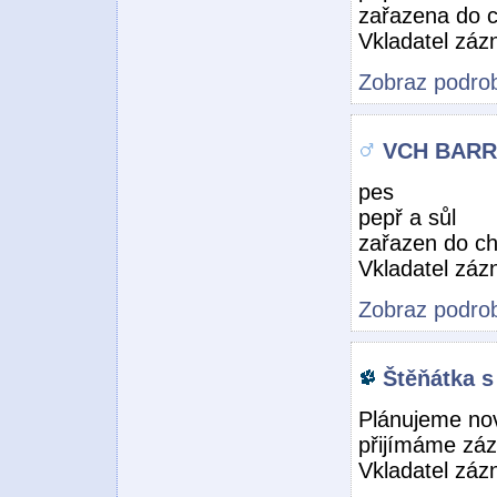
zařazena do 
Vkladatel zá
Zobraz podrob
VCH BARR
pes
pepř a sůl
zařazen do c
Vkladatel zá
Zobraz podrob
Štěňátka s
Plánujeme nov
přijímáme zá
Vkladatel zá