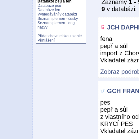
Záznamy
1 - 
Databáze psů a fen
Databáze psů
9
v databázi:
Databáze fen
Vyhledávání v databázi
Seznam plemen - česky
Seznam plemen - orig.
JCH DAPHN
názvy
Přidat chovatelskou stanici
fena
Přihlášení
pepř a sůl
import z Chor
Vkladatel zá
Zobraz podrob
GCH FRANK
pes
pepř a sůl
z vlastního o
KRYCÍ PES
Vkladatel zá