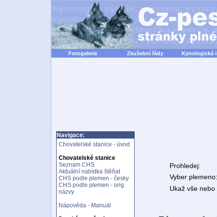
Fotogalerie
Zkušební řády
Kynologická 
Navigace:
Chovatelské stanice - úvod
Chovatelské stanice
Seznam CHS
Prohledej:
Aktuální nabídka štěňat
Vyber plemeno
CHS podle plemen - česky
CHS podle plemen - orig.
Ukaž vše nebo n
názvy
Nápověda - Manuál