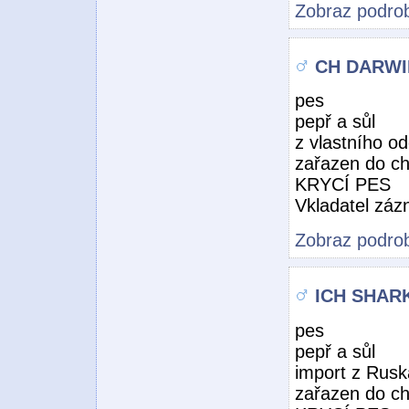
Zobraz podrob
CH DARWIN
pes
pepř a sůl
z vlastního o
zařazen do c
KRYCÍ PES
Vkladatel zá
Zobraz podrob
ICH SHARK
pes
pepř a sůl
import z Rusk
zařazen do c