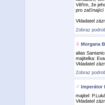
Věřím, že jeh
pro začínajíc
Vkladatel zá
Zobraz podrob
Morgana B
alias Santani
majitelka: Ev
Vkladatel zá
Zobraz podrob
Imperátor 
majitel: P.Luk
Vkladatel zá