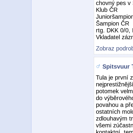
chovný pes v
Klub ČR
Junioršampio
Šampion ČR
rtg. DKK 0/0,
Vkladatel zá
Zobraz podrob
Spitsvuur T
Tula je první 
nejprestižnějš
potomek velm
do výběrového
povahou a pře
ostatních mol
zdlouhavým tr
všemi zúčastn
kontaktní, te