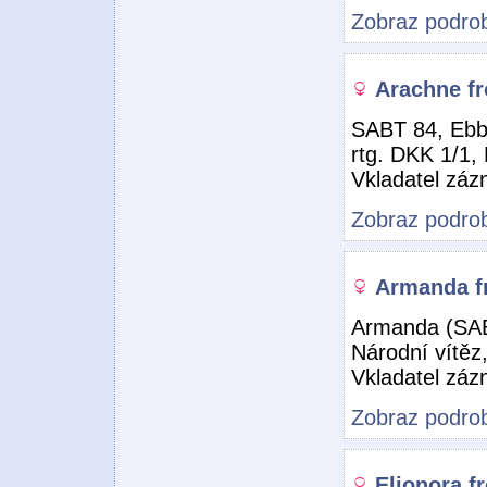
Zobraz podrob
Arachne f
SABT 84, Ebb
rtg. DKK 1/1,
Vkladatel zá
Zobraz podrob
Armanda f
Armanda (SAB
Národní vítěz
Vkladatel zá
Zobraz podrob
Elionora f