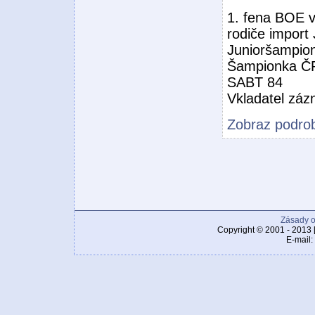
1. fena BOE v
rodiče import
Junioršampio
Šampionka Č
SABT 84
Vkladatel zá
Zobraz podrob
Zásady o
Copyright © 2001 - 2013 
E-mail: