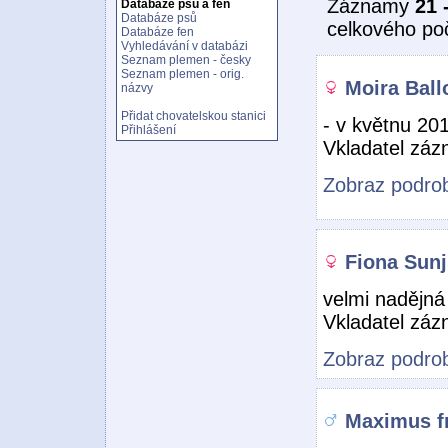
Záznamy
21 
Databáze psů a fen
Databáze psů
celkového po
Databáze fen
Vyhledávání v databázi
Seznam plemen - česky
Seznam plemen - orig.
Moira Ball
názvy
Přidat chovatelskou stanici
- v květnu 201
Přihlášení
Vkladatel zá
Zobraz podrob
Fiona Sunj
velmi nadějná 
Vkladatel zá
Zobraz podrob
Maximus f