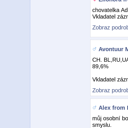
chovatelka A
Vkladatel zá
Zobraz podrob
Avontuur 
CH. BL,RU,U
89,6%
Vkladatel zá
Zobraz podrob
Alex from
můj osobní bo
smyslu.