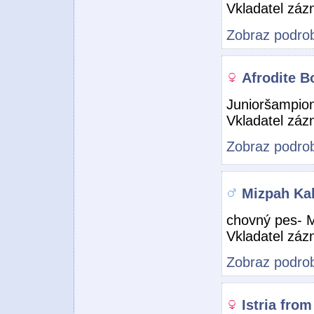
Vkladatel zá
Zobraz podrob
Afrodite B
Junioršampio
Vkladatel zá
Zobraz podrob
Mizpah Ka
chovný pes- 
Vkladatel zá
Zobraz podrob
Istria from