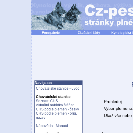
Fotogalerie
Zkušební řády
Kynologická 
Navigace:
Chovatelské stanice - úvod
Chovatelské stanice
Seznam CHS
Prohledej:
Aktuální nabídka štěňat
Vyber plemeno
CHS podle plemen - česky
CHS podle plemen - orig.
Ukaž vše nebo n
názvy
Nápověda - Manuál